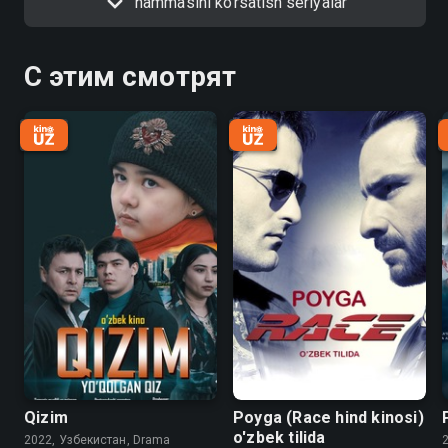
hammasini ko'rsatish seriyalar
С этим смотрят
Qizim
Poyga (Race hind kinosi)
o'zbek tilida
2022, Узбекистан, Drama