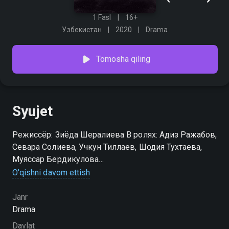
1 Fasl
16+
Узбекистан
2020
Drama
Tomosha qiling
Syujet
Режиссёр: Зиёда Шералиева В ролях: Адиз Ражабов,
Севара Солиева, Учкун Тиллаев, Шодия Тухтаева,
Муяссар Бердикулова
O'qishni davom ettish
Sizsiz o'tmas kunlarim serialining 1-faslini hophop.tv
saytida yuqori HD sifatda mutlaqo bepul onlayn tomosha
Janr
qilishingiz mumkin
Drama
Davlat