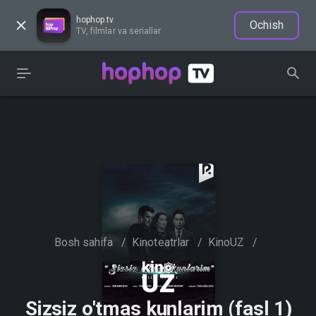
hophop.tv
Ochish
TV, filmlar va seriallar
Bosh sahifa
/
Kinoteatrlar
/
KinoUZ
/
Sizsiz o'tmas kunlarim (fasl 1)