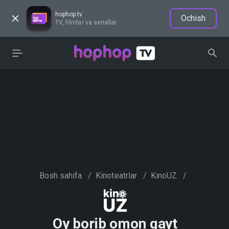
hophop.tv
Ochish
TV, filmlar va seriallar
Bosh sahifa
/
Kinoteatrlar
/
KinoUZ
/
Oy borib omon qayt