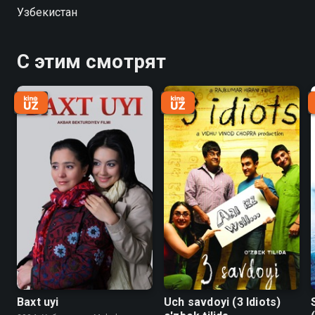
minalangan dalalar, tutun va alangalar orasida, buyuk
Узбекистан
urush domida eng og'ir, eng mas'uliyatli sinovini
topshirish payti. Va u bu sinovdan munosib o'tadi.
С этим смотрят
Baxt uyi
Uch savdoyi (3 Idiots)