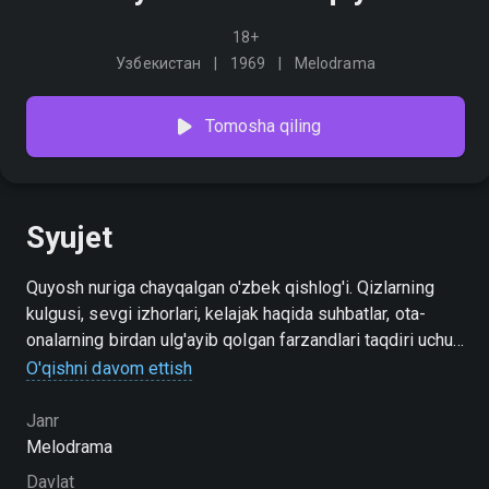
18+
Узбекистан
1969
Melodrama
Tomosha qiling
Syujet
Quyosh nuriga chayqalgan o'zbek qishlog'i. Qizlarning
kulgusi, sevgi izhorlari, kelajak haqida suhbatlar, ota-
onalarning birdan ulg'ayib qolgan farzandlari taqdiri uchun
cheksiz xavotiri.. Va birdan - urush. Xuddi Ikkinchi jahon
O'qishni davom ettish
urushi haqidagi ko'plab filmlardagidek, bu asar
qahramonlari ham ikki mutlaqo boshqa hayotni boshdan
Janr
kechiradilar: birinchisi - urushgacha bo'lgan, beparvo va
Melodrama
orzuga to'la hayot; ikkinchisi esa - okoplar, janglar, oppoq
Davlat