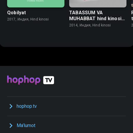
Qobilyat
TABASSUM VA
MUHABBAT hind kinosi
2017, Индия, Hind kinosi
o'zbek tilida
2014, Индия, Hind kinosi
2
hophop.tv
Ma’lumot