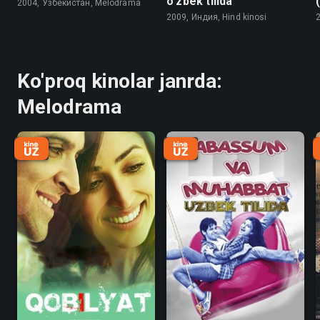
o'zbek tilida
2004, Узбекистан, Melodrama
2009, Индия, Hind kinosi
2
Ko'proq kinolar janrda:
Melodrama