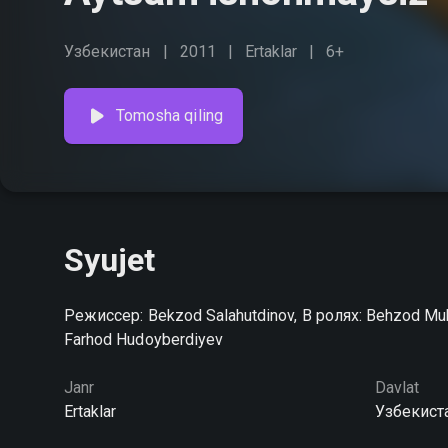
Узбекистан
2011
Ertaklar
6+
Tomosha qiling
Syujet
Режиссер: Bekzod Salahutdinov, В ролях: Behzod Mu
Farhod Hudoyberdiyev
Janr
Davlat
Ertaklar
Узбекист