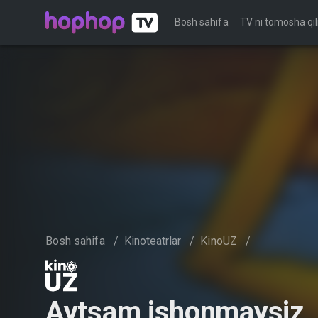
Bosh sahifa
TV ni tomosha qil
Bosh sahifa
/
Kinoteatrlar
/
KinoUZ
/
Aytsam ishonmaysiz