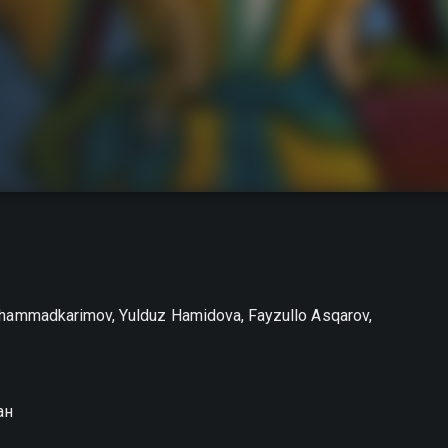
hammadkarimov, Yulduz Hamidova, Fayzullo Asqarov,
ан