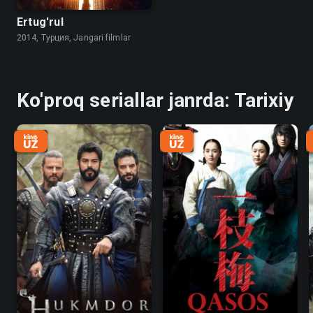
Ertug'rul
2014, Турция, Jangari filmlar
Ko'proq seriallar janrda: Tarixiy