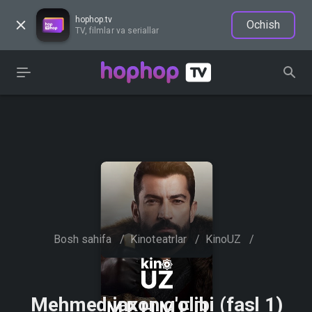
hophop.tv
Ochish
TV, filmlar va seriallar
Bosh sahifa
/
Kinoteatrlar
/
KinoUZ
/
Mehmed jaxon g'olibi (fasl 1)