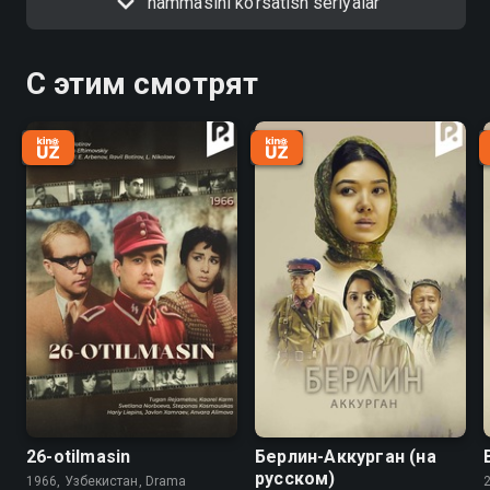
hammasini ko'rsatish seriyalar
qilishingiz mumkin
С этим смотрят
26-otilmasin
Берлин-Аккурган (на
русском)
1966, Узбекистан, Drama