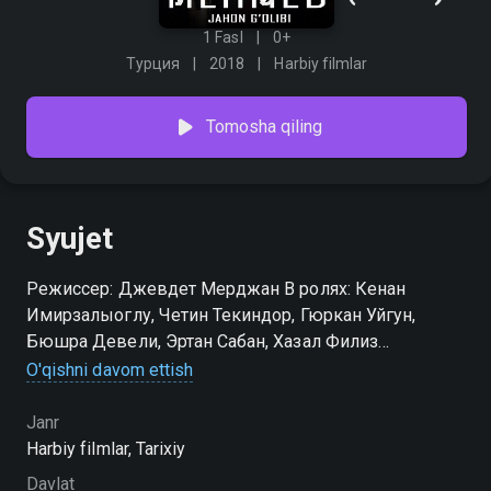
1 Fasl
0+
Турция
2018
Harbiy filmlar
Tomosha qiling
Syujet
Режиссер: Джевдет Мерджан В ролях: Кенан
Имирзалыоглу, Четин Текиндор, Гюркан Уйгун,
Бюшра Девели, Эртан Сабан, Хазал Филиз
Кючюккёсе, Исмаил Демирджи, Фунда Эрйигит,
O'qishni davom ettish
Идиль Фырат, Атсыз Карадуман, Сердар Орчин,
Бурак Тамдоган, Эргун Куюджу, Топрак Саглам,
Janr
Лейла Танлар, Явуз Сепетчи, Мерт Языджыоглу,
Harbiy filmlar, Tarixiy
Каан Чакыр, Мераль Четинкая, Реджеп Гюнейсу,
Davlat