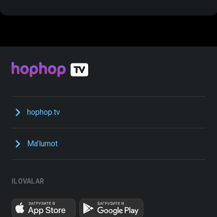
hophop.tv
Ma’lumot
ILOVALAR