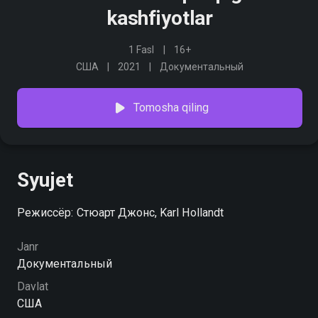
kashfiyotlar
1 Fasl
16+
США
2021
Документальный
Tomosha qiling
Syujet
Режиссёр: Стюарт Джонс, Karl Hollandt
Janr
Документальный
Davlat
США