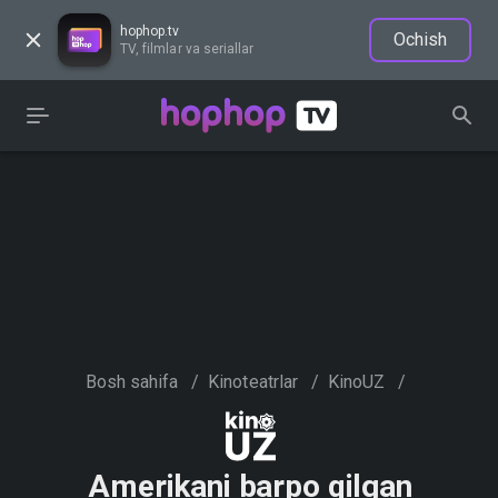
hophop.tv
Ochish
TV, filmlar va seriallar
Bosh sahifa
/
Kinoteatrlar
/
KinoUZ
/
Amerikani barpo qilgan