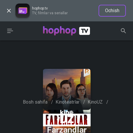
hophop.tv
Ochish
TV, filmlar va seriallar
Bosh sahifa
/
Kinoteatrlar
/
KinoUZ
/
Farzandlar