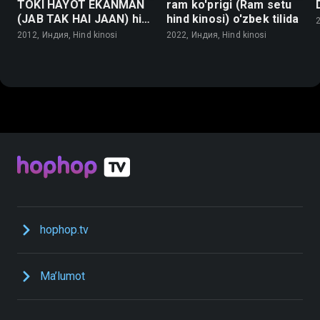
TOKI HAYOT EKANMAN
ram ko'prigi (Ram setu
(JAB TAK HAI JAAN) hind
hind kinosi) o'zbek tilida
kinosi o'zbek tilida
2012, Индия, Hind kinosi
2022, Индия, Hind kinosi
hophop.tv
Ma’lumot