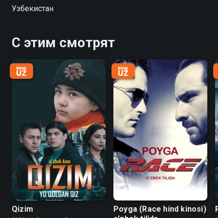
dugonalari Nargizaning opasini oʼz akasiga olib berishni
Узбекистан
rejalashtirishadi. Bu yoqda ularning sinfdoshi Nodirning
ham oilasi notinch edi. Bu notinch oilalarda voyaga
yetayotgan farzandlarning taqdiri qanday kechadi?
С этим смотрят
Qizim
Poyga (Race hind kinosi)