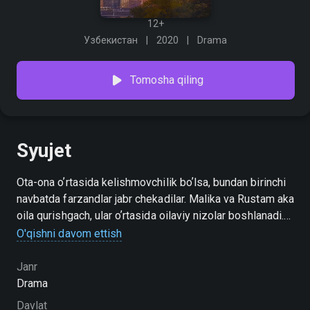
12+
Узбекистан
2020
Drama
Tomosha qiling
Syujet
Ota-ona oʼrtasida kelishmovchilik boʼlsa, bundan birinchi
navbatda farzandlar jabr chekadilar. Malika va Rustam aka
oila qurishgach, ular oʼrtasida oilaviy nizolar boshlanadi.
Oradan uch yil oʼtgach, kirakashlik qilayotgan Rustam
O'qishni davom ettish
xotini va qizi Sevinchga ham ortiqcha eʼtibor qilmay
qoʼyadi. Bu yoqda esa, uning tanishi Javohir hali
Janr
uylanmagan boʼlib, singillari Dilnoza va Gulnozani oʼzi ota-
Drama
onadek boʼlib, voyaga yetkazayotgan edi. Opa-singillar
Davlat