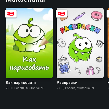
8.1
7.6
Как нарисовать
Раскраски
2018, Россия, Multseriallar
2018, Россия, Multseriallar
2