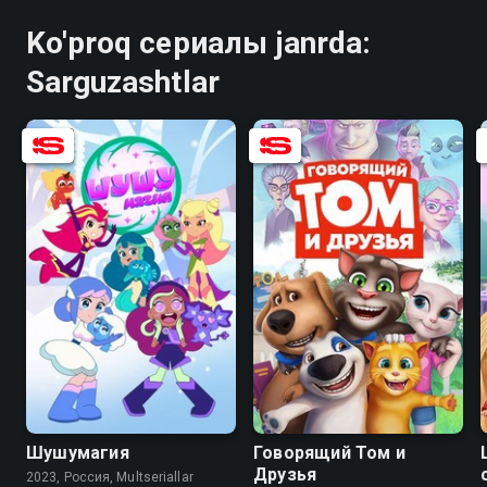
Ko'proq сериалы janrda:
Sarguzashtlar
8.9
6.6
9.0
6.2
Шушумагия
Говорящий Том и
Друзья
2023, Россия, Multseriallar