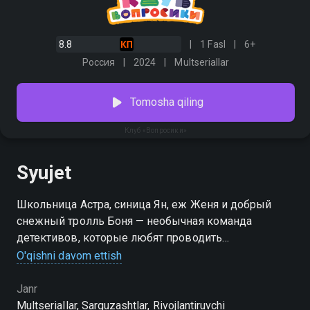
8.8
1 Fasl
6+
Россия
2024
Multseriallar
Tomosha qiling
Клуб «Вопросики»
Syujet
Школьница Астра, синица Ян, еж Женя и добрый
снежный тролль Боня — необычная команда
детективов, которые любят проводить
расследования и раскрывать тайны. К героям часто
O'qishni davom ettish
обращаются юные зрители, которые не могут
ответить на каверзные детские вопросы. Тут-то и
Janr
начинается поиск истины, полный неожиданных и
Multseriallar, Sarguzashtlar, Rivojlantiruvchi