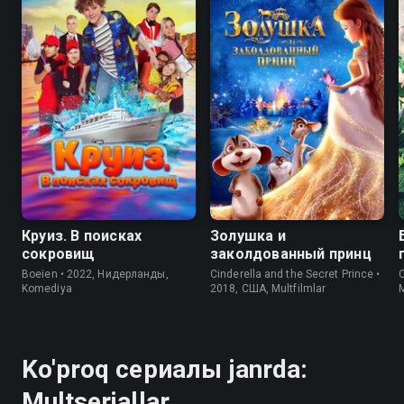
7.3
4.3
6.8
4.4
Круиз. В поисках
Золушка и
сокровищ
заколдованный принц
Boeien • 2022, Нидерланды,
Cinderella and the Secret Prince •
C
Komediya
2018, США, Multfilmlar
M
Ko'proq сериалы janrda:
Multseriallar