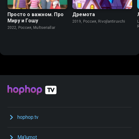
Просто о важном. Про
Дремота
Миру и Гошу
2019, Россия, Rivojlantiruvchi
L
R
2022, Россия, Multseriallar
hophop.tv
Ma’lumot