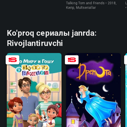
Talking Tom and Friends • 2018,
L
Кипр, Multseriallar
•
Ko'proq сериалы janrda:
Rivojlantiruvchi
9.0