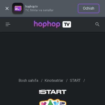
hophop.tv
Ochish
TV, filmlar va seriallar
Bosh sahifa
/
Kinoteatrlar
/
START
/