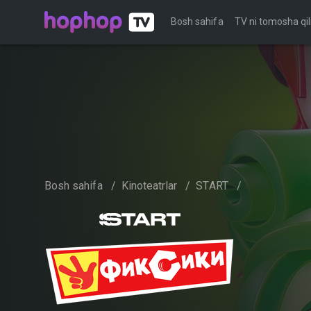
Bosh sahifa
TV ni tomosha qil
Bosh sahifa
/
Kinoteatrlar
/
START
/