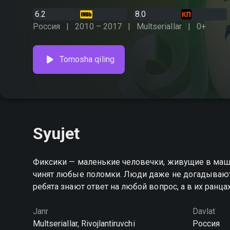
6.2
8.0
Россия
2010 – 2017
Multseriallar
0+
Tomosha qiling
Syujet
Фиксики — маленькие человечки, живущие в маши
чинят любые поломки. Люди даже не догадывают
ребята знают ответ на любой вопрос, а в их ранц
Janr
Davlat
Multseriallar, Rivojlantiruvchi
Россия