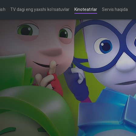
ish
TV dagi eng yaxshi ko‘rsatuvlar
Kinoteatrlar
Servis haqida