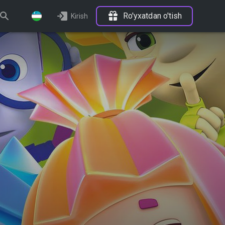
Ro'yxatdan o'tish
Kirish