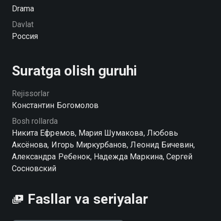
супругами. Но и для них настал момент задуматься о
Drama
том, на что всегда не хватало времени.
Davlat
Россия
Suratga olish guruhi
Rejissorlar
Константин Богомолов
Bosh rollarda
Никита Ефремов, Мария Шумакова, Любовь
Аксёнова, Игорь Миркурбанов, Леонид Бичевин,
Александра Ребенок, Надежда Маркина, Сергей
Сосновский
Fasllar va seriyalar