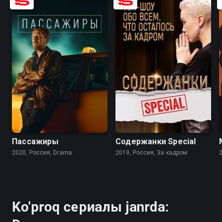
7.9
6.7
Пассажиры
Содержанки Special
2020, Россия, Drama
2019, Россия, За кадром
2
Ko'proq сериалы janrda: