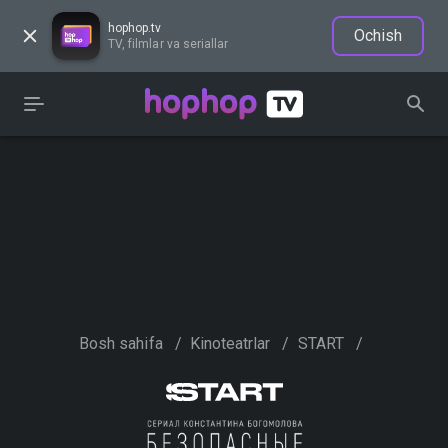
hophop.tv
Ochish
TV, filmlar va seriallar
Bosh sahifa
/
Kinoteatrlar
/
START
/