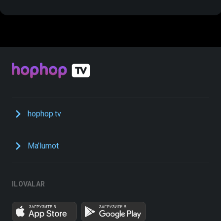
hophop.tv
Ma’lumot
ILOVALAR