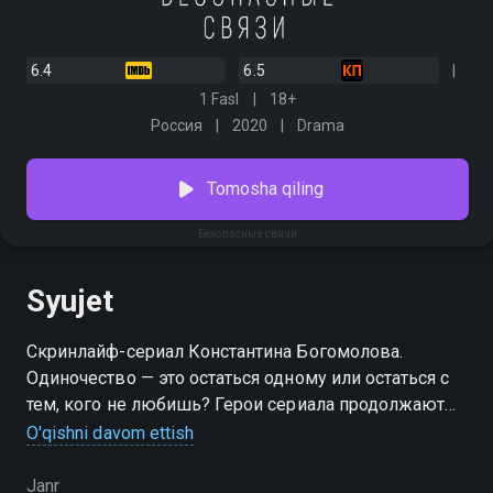
6.4
6.5
1 Fasl
18+
Россия
2020
Drama
Tomosha qiling
Безопасные связи
Syujet
Скринлайф-сериал Константина Богомолова.
Одиночество — это остаться одному или остаться с
тем, кого не любишь? Герои сериала продолжают
жить полной жизнью, несмотря на обстоятельства.
O'qishni davom ettish
Как, например, Маша и Коля — любовники,
застрявшие в самоизоляции со своими законными
Janr