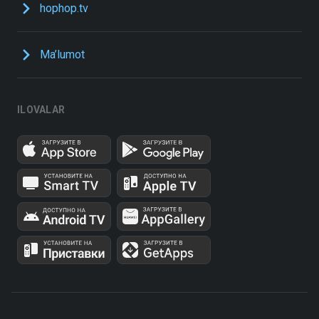
hophop.tv
Ma’lumot
ILOVALAR