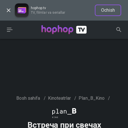
hophop.tv
Ochish
TV, filmlar va seriallar
Bosh sahifa
/
Kinoteatrlar
/
Plan_B_Kino
/
Встреча при свечах