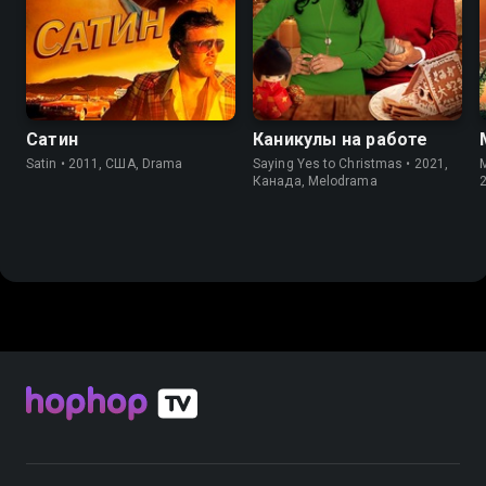
4.5
5.8
Сатин
Каникулы на работе
Satin • 2011, США, Drama
Saying Yes to Christmas • 2021,
M
Канада, Melodrama