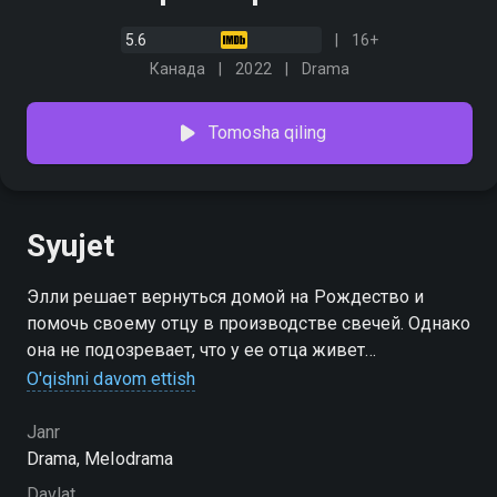
5.6
16+
Канада
2022
Drama
Tomosha qiling
Syujet
Элли решает вернуться домой на Рождество и
помочь своему отцу в производстве свечей. Однако
она не подозревает, что у ее отца живет
очаровательный писатель Логан, который ищет
O'qishni davom ettish
вдохновения для своих произведений.
Janr
Drama, Melodrama
Davlat