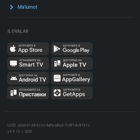
Ma’lumot
ILOVALAR
UUID: ab6601d4-3c3c-4efa-a8ad-7c8f1dc8761c
v3.9.15
|
SSR