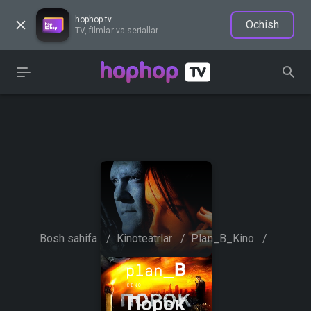
hophop.tv
Ochish
TV, filmlar va seriallar
Bosh sahifa
/
Kinoteatrlar
/
Plan_B_Kino
/
Порок