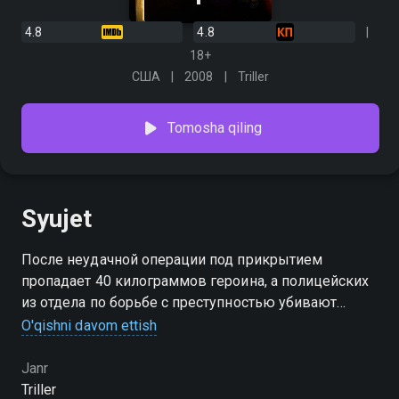
4.8
4.8
18+
США
2008
Triller
Tomosha qiling
Syujet
После неудачной операции под прикрытием
пропадает 40 килограммов героина, а полицейских
из отдела по борьбе с преступностью убивают
одного за другим. Пока доверие между ними
O'qishni davom ettish
медленно исчезает, Максу приходится бороться со
своими собственными демонами.
Janr
Triller