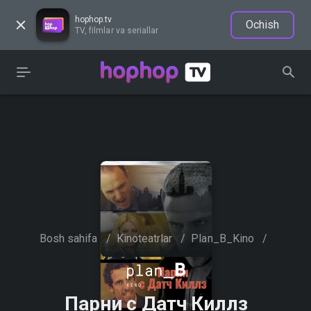
hophop.tv
Ochish
TV, filmlar va seriallar
Bosh sahifa
/
Kinoteatrlar
/
Plan_B_Kino
/
Парни с Датч Киллз