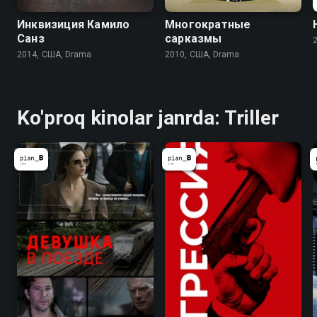
Инквизиция Камило
Многократные
Санз
сарказмы
2014, США, Drama
2010, США, Drama
Ko'proq kinolar janrda: Triller