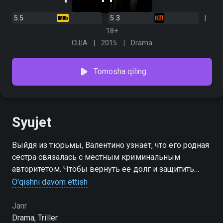
5.5
5.3
18+
США
2015
Drama
Tomosha qiling
Syujet
Выйдя из тюрьмы, Валентино узнает, что его родная
сестра связалась с местным криминальным
авторитетом. Чтобы вернуть её долг и защитить
семью, он вынужден вспомнить прошлое и, собрав
O'qishni davom ettish
старую команду, отправиться на последнее дело.
Janr
Drama, Triller