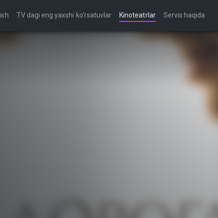
ish
TV dagi eng yaxshi ko‘rsatuvlar
Kinoteatrlar
Servis haqida