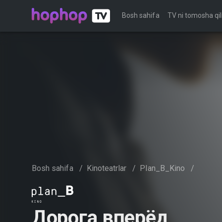
Bosh sahifa
TV ni tomosha qil
Bosh sahifa
/
Kinoteatrlar
/
Plan_B_Kino
/
Дорога вперёд