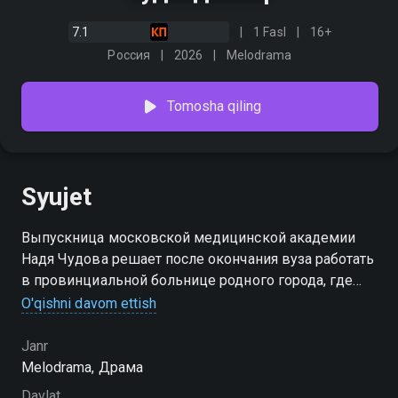
7.1
1 Fasl
16+
Россия
2026
Melodrama
Tomosha qiling
Syujet
Выпускница московской медицинской академии
Надя Чудова решает после окончания вуза работать
в провинциальной больнице родного города, где
однажды её спас талантливый хирург Андрей
O'qishni davom ettish
Крылов. Надя производит впечатление чудачки, но
на самом деле обладает уникальным даром видеть
Janr
болезнь с помощью синестезии — нейрологического
Melodrama, Драма
феномена, который появился после пережитой в
Davlat