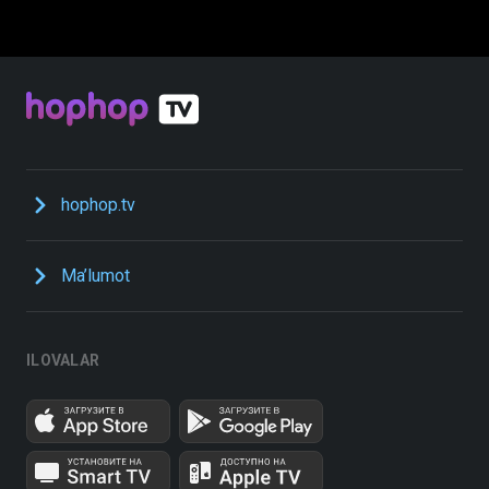
hophop.tv
Ma’lumot
ILOVALAR