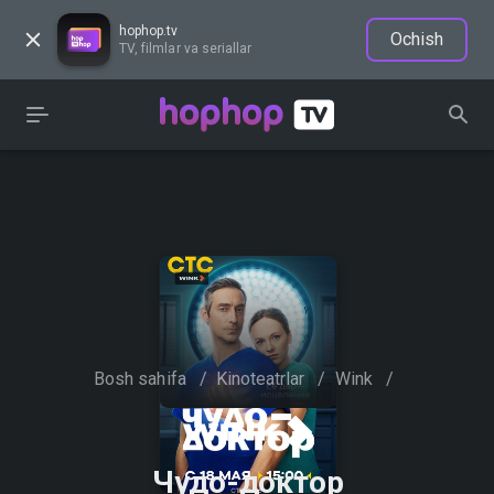
hophop.tv
Ochish
TV, filmlar va seriallar
Bosh sahifa
/
Kinoteatrlar
/
Wink
/
Чудо-доктор