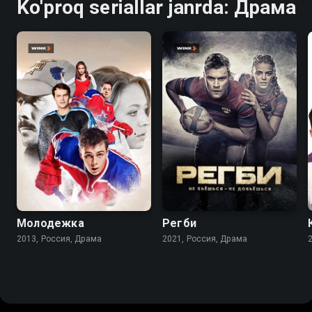
Ko'proq seriallar janrda: Драма
7.9
5.6
8.3
7.7
Молодежка
Регби
2013, Россия, Драма
2021, Россия, Драма