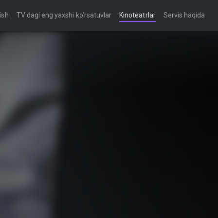
ish
TV dagi eng yaxshi ko‘rsatuvlar
Kinoteatrlar
Servis haqida