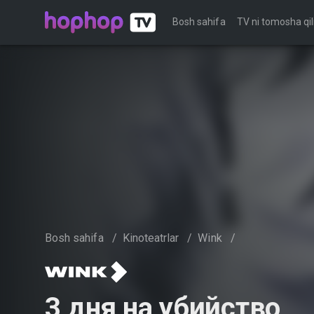
Bosh sahifa
TV ni tomosha qil
Bosh sahifa
/
Kinoteatrlar
/
Wink
/
3 дня на убийство