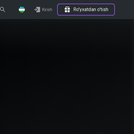
Ro'yxatdan o'tish
Kirish