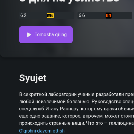
6.2
6.6
Tomosha qiling
Syujet
В секретной лаборатории ученые разработали пре
любой неизлечимой болезнью. Руководство спецс
спецслужб Итану Раннеру, которому врачи объяв
еще одно задание, которое, впрочем, может стои
происходить странные вещи. Что это — галлюцина
действительно полон ужаса и кошмара?
O'qishni davom ettish