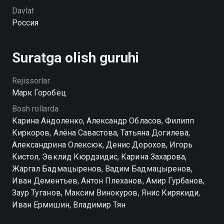
может, к чему приведет его коварный план,
Davlat
который буквально обернется страшным сном для
Россия
обоих. Экстремальное выживание в лесу,
знакомство с язычниками — лишь часть испытаний,
которые встретятся на их пути.
Suratga olish guruhi
Rejissorlar
Марк Горобец
Bosh rollarda
Карина Андоленко, Александр Обласов, Филипп
Киркоров, Алёна Савастова, Татьяна Догилева,
Александрина Олексюк, Денис Дорохов, Игорь
Кистол, Эвклид Кюрдзидис, Карина Захарова,
Жаргал Бадмацыренов, Вадим Бадмацыренов,
Иван Дементьев, Антон Плеханов, Амир Гурбанов,
Заур Туганов, Максим Винокуров, Янис Кирякиди,
Иван Ермишин, Владимир Тян