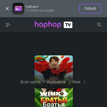
hophop.tv
Ochish
TV, filmlar va seriallar
Bosh sahifa
/
Kinoteatrlar
/
Wink
/
Братья