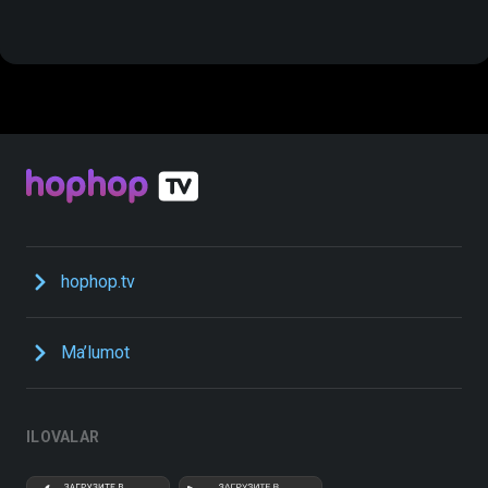
hophop.tv
Ma’lumot
ILOVALAR