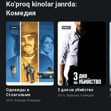
Ko'proq kinolar janrda:
Комедия
6.5
6.1
6.6
6.2
Однажды в
3 дня на убийство
Стокгольме
2014, Франция, Комедия
2018, Канада, Комедия