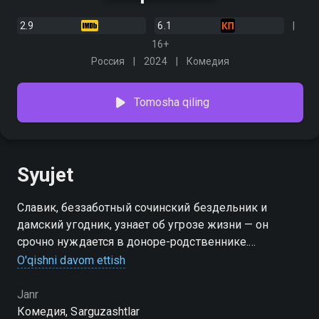
2.9
6.1
16+
Россия
2024
Комедия
Tomosha qiling
Syujet
Славик, беззаботный сочинский бездельник и
дамский угодник, узнает об угрозе жизни — он
срочно нуждается в доноре-родственнике.
Единственный вариант — неожиданно нашедшийся
O'qishni davom ettish
брат, которым оказывается знаменитый певец
Филипп Киркоров. Славик готов на все ради
Janr
встречи с родственником, но даже и представить не
Комедия, Sarguzashtlar