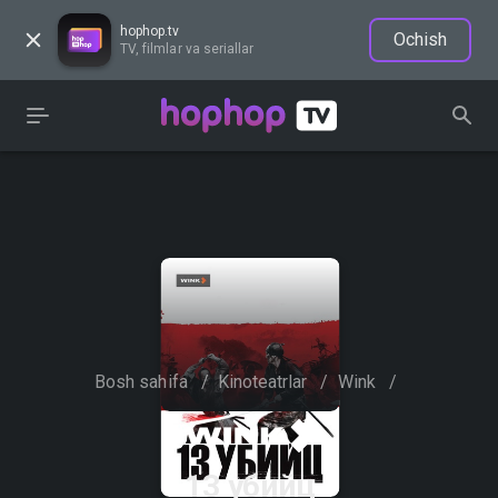
hophop.tv
Ochish
TV, filmlar va seriallar
Bosh sahifa
/
Kinoteatrlar
/
Wink
/
13 убийц