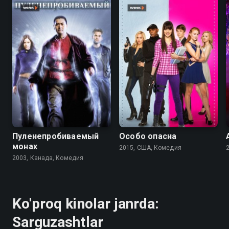
6.7
5.5
5.4
5.4
Пуленепробиваемый
Особо опасна
монах
2015, США, Комедия
2
2003, Канада, Комедия
Ko'proq kinolar janrda:
Sarguzashtlar