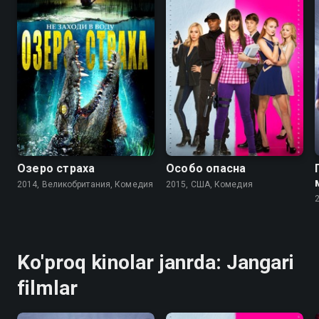
4.1
4.0
5.4
5.4
Озеро страха
Особо опасна
2014, Великобритания, Комедия
2015, США, Комедия
Ko'proq kinolar janrda: Jangari
filmlar