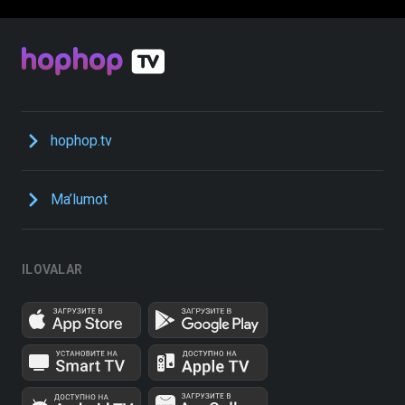
hophop.tv
Ma’lumot
ILOVALAR