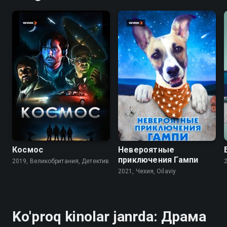
6.6
6.0
8.4
6.5
Космос
Невероятные
приключения Гампи
2019, Великобритания, Детектив
2021, Чехия, Oilaviy
Ko'proq kinolar janrda: Драма