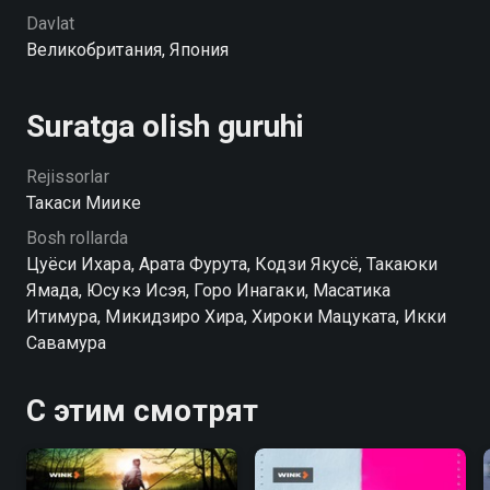
Davlat
Великобритания, Япония
Suratga olish guruhi
Rejissorlar
Такаси Миике
Bosh rollarda
Цуёси Ихара, Арата Фурута, Кодзи Якусё, Такаюки
Ямада, Юсукэ Исэя, Горо Инагаки, Масатика
Итимура, Микидзиро Хира, Хироки Мацуката, Икки
Савамура
С этим смотрят