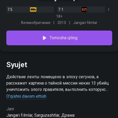
7.5
7.1
18+
Великобритания
2010
Jangari filmlar
Tomosha qiling
Syujet
Действие ленты помещено в эпоху сегунов, а
расскажет картина о тайной миссии неких 13 убийц
уничтожить злого правителя, выполнить которую
оказывается не так-то просто, поскольку
O'qishni davom ettish
численность телохранителей этого злодея в десять
раз превосходит количество людей, покушающихся
Janr
на его жизнь.
Jangari filmlar, Sarguzashtlar, Драма