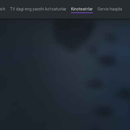
ish
TV dagi eng yaxshi ko‘rsatuvlar
Kinoteatrlar
Servis haqida