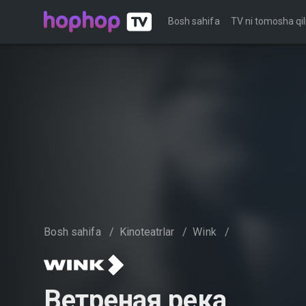
Bosh sahifa
TV ni tomosha qil
Bosh sahifa
/
Kinoteatrlar
/
Wink
/
Ветреная река