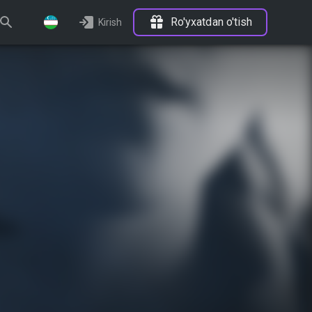
Ro'yxatdan o'tish
Kirish