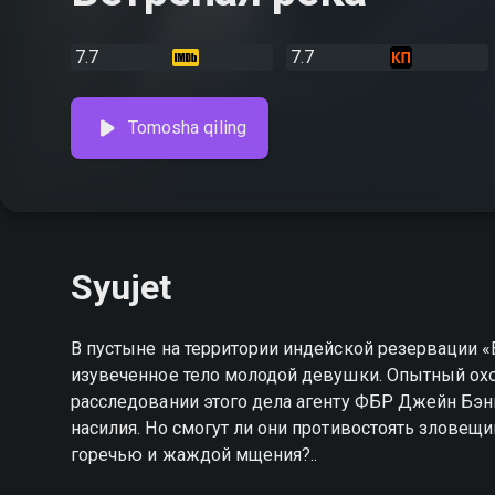
7.7
7.7
Tomosha qiling
Syujet
В пустыне на территории индейской резервации «
изувеченное тело молодой девушки. Опытный охо
расследовании этого дела агенту ФБР Джейн Бэнн
насилия. Но смогут ли они противостоять зловещи
горечью и жаждой мщения?..