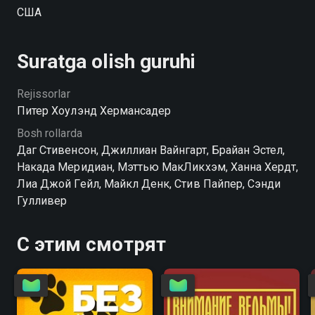
США
Suratga olish guruhi
Rejissorlar
Питер Хоулэнд Хермансадер
Bosh rollarda
Даг Стивенсон, Джиллиан Вайнгарт, Брайан Эстел,
Накада Меридиан, Мэттью МакЛикхэм, Ханна Хердт,
Лиа Джой Гейл, Майкл Денк, Стив Пайпер, Сэнди
Гулливер
С этим смотрят