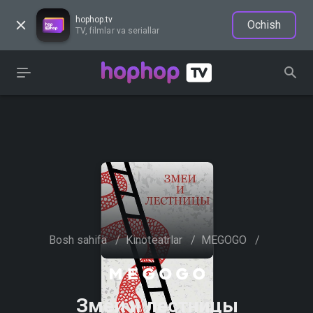
hophop.tv
Ochish
TV, filmlar va seriallar
Bosh sahifa
/
Kinoteatrlar
/
MEGOGO
/
Змеи и лестницы