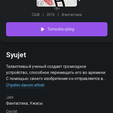
18+
США
2016
Фантастика
Tomosha qiling
Syujet
Талантливый ученый создает громоздкое
устройство, способное перемещать его во времени.
С помощью своего изобретения он отправляется в
опасное путешествие, чтобы попытаться спасти
O'qishni davom ettish
свою возлюбленную. Бросившись в отчаянную
погоню сквозь слои пространства, он преследует ее
Janr
убийцу.
Фантастика, Ужасы
Davlat