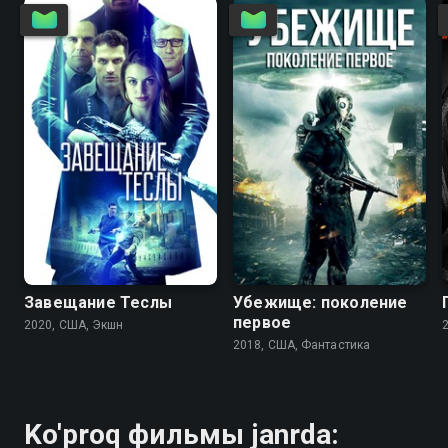
4.9
2.9
3.6
2.4
Завещание Теслы
Убежище: поколение
первое
2020, США, Экшн
2018, США, Фантастика
Ko'proq фильмы janrda: