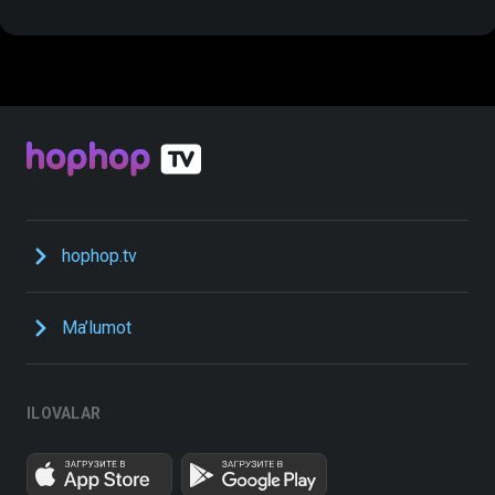
hophop.tv
Ma’lumot
ILOVALAR