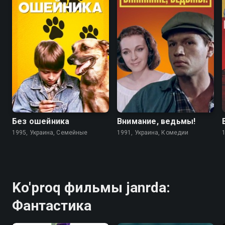
6.7
4.6
5.6
5.6
Без ошейника
Внимание, ведьмы!
1995, Украина, Семейные
1991, Украина, Комедии
Ko'proq фильмы janrda:
Фантастика