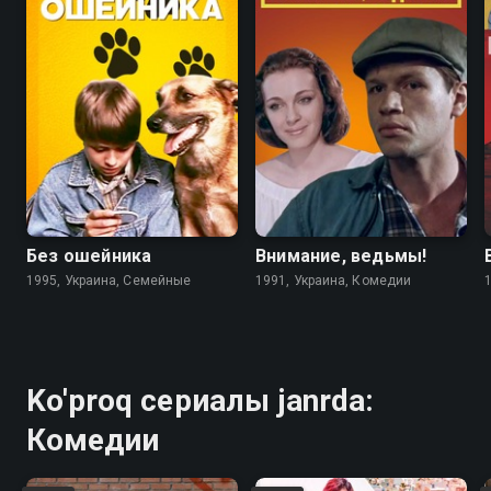
6.7
4.6
5.6
5.6
Без ошейника
Внимание, ведьмы!
1995, Украина, Семейные
1991, Украина, Комедии
Ko'proq сериалы janrda:
Комедии