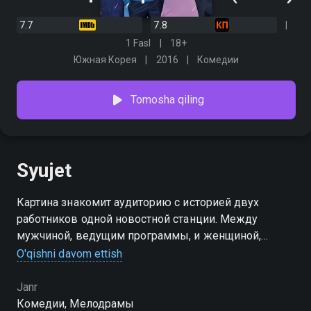
7.7
7.8
1 Fasl
18+
Южная Корея
2016
Комедии
Tomosha qiling
Syujet
Картина знакомит аудиторию с историей двух
работников одной новостной станции. Между
мужчиной, ведущим программы, и женщиной,
работающей диктором прогноза погоды,
O'qishni davom ettish
складываются непростые отношения. Однажды
харизматичный герой влюбляется в скромную
Janr
коллегу, но девушке нравится его друг.
Комедии, Мелодрамы