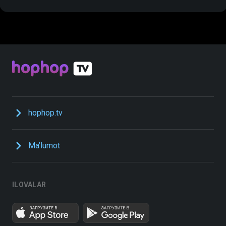
hophop.tv
Ma’lumot
ILOVALAR