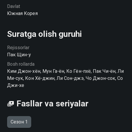
Davlat
Воплощение ревности serialining 1-faslini hophop.tv
Южная Корея
saytida yuqori HD sifatda mutlaqo bepul onlayn tomosha
qilishingiz mumkin
Suratga olish guruhi
Rejissorlar
Пак Щин-у
Bosh rollarda
Ким Джон-хён, Мун Га-ён, Ко Гён-пхё, Пак Чи-ён, Ли
Ми-сук, Кон Хё-джин, Ли Сон-джэ, Чо Джон-сок, Со
Джи-хе
Fasllar va seriyalar
Сезон 1