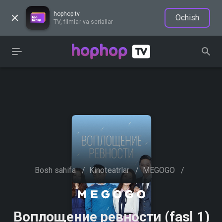
hophop.tv
Ochish
TV, filmlar va seriallar
Bosh sahifa
/
Kinoteatrlar
/
MEGOGO
/
Воплощение ревности (fasl 1)