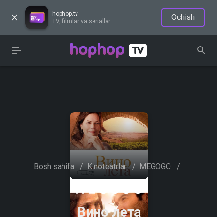
hophop.tv
Ochish
TV, filmlar va seriallar
Bosh sahifa
/
Kinoteatrlar
/
MEGOGO
/
Вино лета