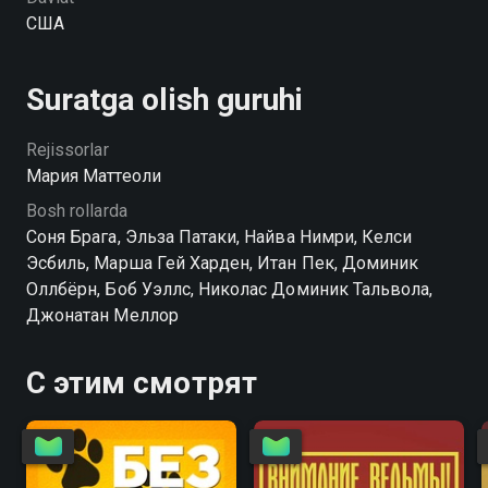
США
Suratga olish guruhi
Rejissorlar
Мария Маттеоли
Bosh rollarda
Соня Брага, Эльза Патаки, Найва Нимри, Келси
Эсбиль, Марша Гей Харден, Итан Пек, Доминик
Оллбёрн, Боб Уэллс, Николас Доминик Тальвола,
Джонатан Меллор
С этим смотрят