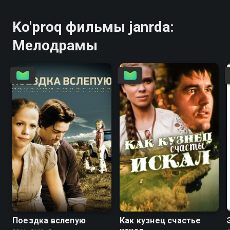
Ko'proq фильмы janrda:
Мелодрамы
5.3
6.2
Поездка вслепую
Как кузнец счастье