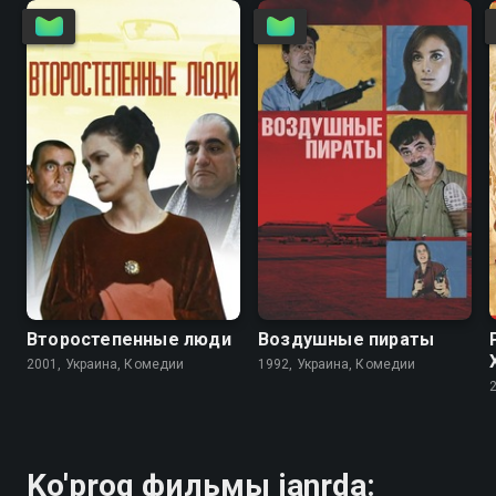
7.2
7.1
5.1
4.1
Второстепенные люди
Воздушные пираты
2001, Украина, Комедии
1992, Украина, Комедии
Ko'proq фильмы janrda: