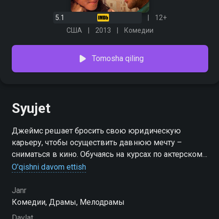
5.1
12+
США
2013
Комедии
Tomosha qiling
Syujet
Джеймс решает бросить свою юридическую
карьеру, чтобы осуществить давнюю мечту –
сниматься в кино. Обучаясь на курсах по актерскому
мастерству, мужчина узнаёт об одной интересной
O'qishni davom ettish
пьесе. Когда любимая уходит от него, герой
отправляется на поиски автора в Испанию, где
Janr
встречает пять разных, незнакомых ему до этого,
Комедии, Драмы, Мелодрамы
людей...
Davlat