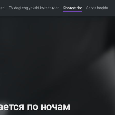
ish
TV dagi eng yaxshi ko‘rsatuvlar
Kinoteatrlar
Servis haqida
ается по ночам