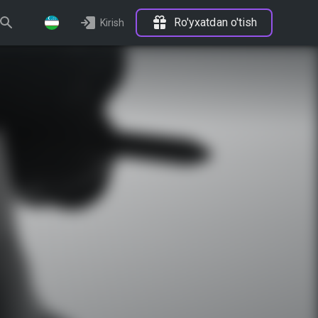
Ro'yxatdan o'tish
Kirish