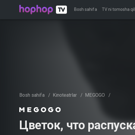
Bosh sahifa
TV ni tomosha qil
Bosh sahifa
/
Kinoteatrlar
/
MEGOGO
/
Цветок, что распуск