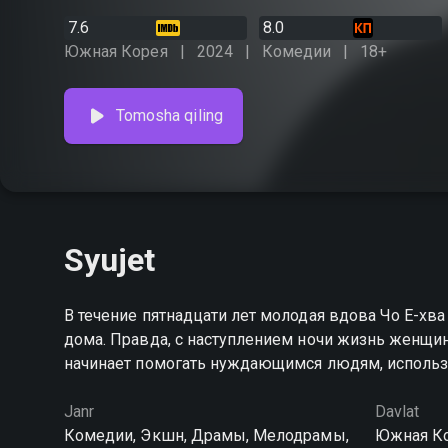
7.6
8.0
Южная Корея
2024
Комедии
18+
Tomosha qiling
Syujet
В течение пятнадцати лет молодая вдова Чо Е-хва
дома. Правда, с наступлением ночи жизнь женщин
начинает помогать нуждающимся людям, использу
Janr
Davlat
Комедии, Экшн, Драмы, Мелодрамы,
Южная К