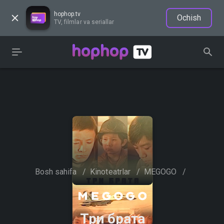
hophop.tv
Ochish
TV, filmlar va seriallar
Bosh sahifa
/
Kinoteatrlar
/
MEGOGO
/
Три брата