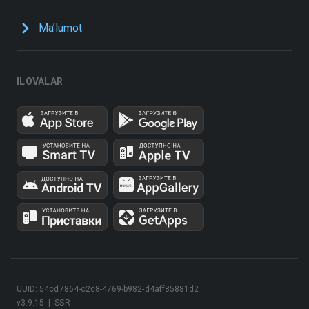
Ma’lumot
ILOVALAR
UUID: 54cd7864-c2c8-4769-b982-d4aff85881d2
v3.9.15
|
SSR