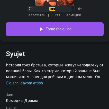
7.1
6+
Казахстан
1999
Комедии
Tomosha qiling
Syujet
История трех братьев, которые живут неподалеку от
военной базы. Как-то старик, который раньше был
машинистом, поведал ребятам о дивном месте. Они
решают вместе поехать туда на ...угнанном
O'qishni davom ettish
паровозе. Но никакого секретного места не
существует, и паровоз становится учебной
Janr
мишенью для военных самолетов.
Комедии, Драмы
Davlat