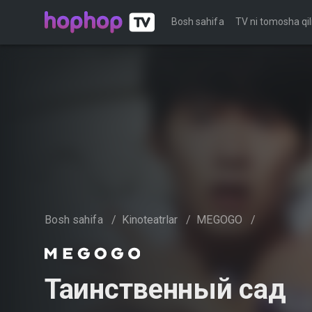
Bosh sahifa
TV ni tomosha qil
Bosh sahifa
/
Kinoteatrlar
/
MEGOGO
/
Таинственный сад