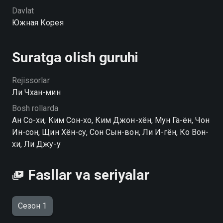
Davlat
Смех в «Вайкики» serialining 1-faslini hophop.tv
Южная Корея
saytida yuqori HD sifatda mutlaqo bepul onlayn tomosha
qilishingiz mumkin
Suratga olish guruhi
Rejissorlar
Ли Чхан-мин
Bosh rollarda
Ан Со-хи, Ким Сон-хо, Ким Джон-хён, Мун Га-ён, Чон
Ин-сон, Щин Хён-су, Сон Сын-вон, Ли И-гён, Ко Вон-
хи, Ли Джу-у
Fasllar va seriyalar
Сезон 1