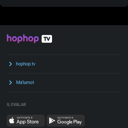
hophop.tv
Ma’lumot
ILOVALAR