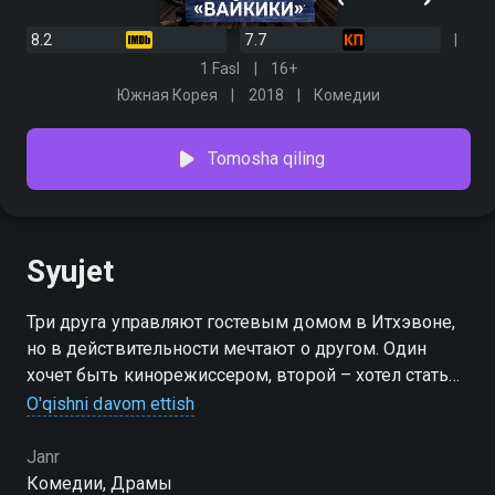
8.2
7.7
1 Fasl
16+
Южная Корея
2018
Комедии
Tomosha qiling
Syujet
Три друга управляют гостевым домом в Итхэвоне,
но в действительности мечтают о другом. Один
хочет быть кинорежиссером, второй – хотел стать
актером, как и его отец, а третий – обучался на
O'qishni davom ettish
сценариста. Правда, планы и намерения ребят так и
не стали реальностью, и даже их небольшой бизнес
Janr
оказывается на пороге банкротства.
Комедии, Драмы