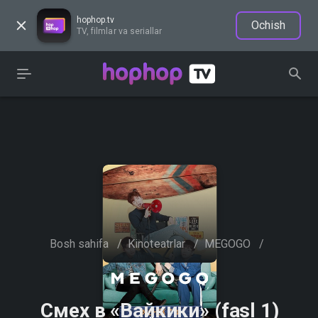
hophop.tv
Ochish
TV, filmlar va seriallar
Bosh sahifa
/
Kinoteatrlar
/
MEGOGO
/
Смех в «Вайкики» (fasl 1)