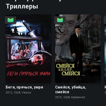
Триллеры
3.3
2.7
5.2
4.9
Беги, прячься, умри
Смейся, убийца,
смейся
2012, США, Ужасы
2015, США, Криминал