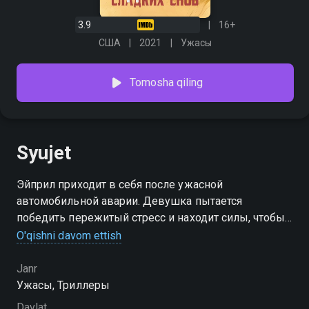
3.9
16+
США
2021
Ужасы
Tomosha qiling
Syujet
Эйприл приходит в себя после ужасной
автомобильной аварии. Девушка пытается
победить пережитый стресс и находит силы, чтобы
вырваться из плена ада. Правда, она начинает
O'qishni davom ettish
употреблять алкоголь и обезболивающие таблетки,
чтобы справиться с воспоминаниями, которые
Janr
постоянно ее преследуют.
Ужасы, Триллеры
Davlat