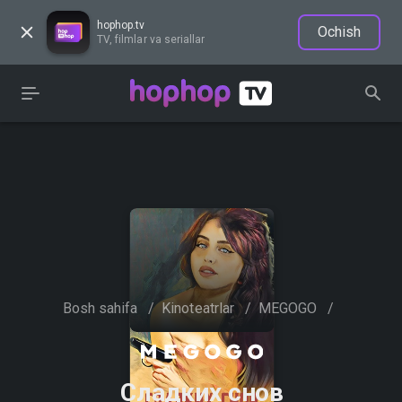
hophop.tv
Ochish
TV, filmlar va seriallar
Bosh sahifa
/
Kinoteatrlar
/
MEGOGO
/
Сладких снов