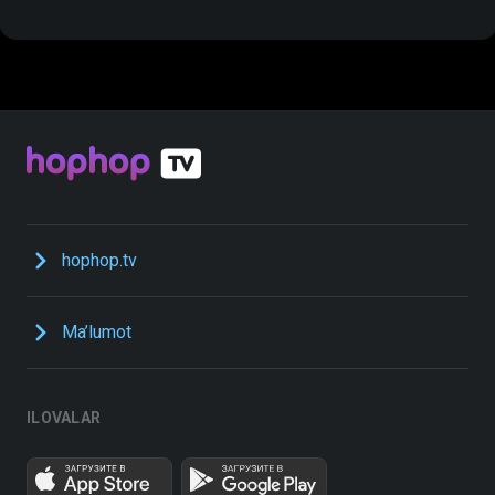
hophop.tv
Ma’lumot
ILOVALAR