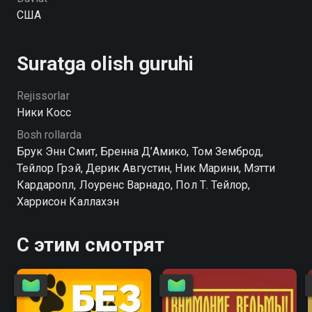
США
Suratga olish guruhi
Rejissorlar
Ники Косс
Bosh rollarda
Брук Энн Смит, Бренна Д’Амико, Том Земброд,
Тейлор Грэй, Дерик Августин, Ник Марини, Мэтти
Кардаропл, Лоуренс Варнадо, Пол Т. Тейлор,
Харрисон Каллахэн
С этим смотрят