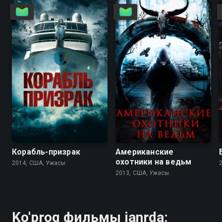
3.5
3.1
2.5
Корабль-призрак
Американские
охотники на ведьм
2014, США, Ужасы
2013, США, Ужасы
Ko'proq фильмы janrda: