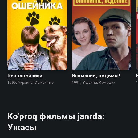
6.7
4.6
5.6
5.6
Без ошейника
Внимание, ведьмы!
1995, Украина, Семейные
1991, Украина, Комедии
Ko'proq фильмы janrda:
Ужасы