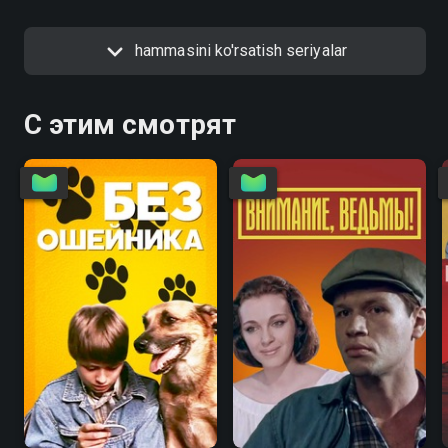
hammasini ko'rsatish seriyalar
С этим смотрят
6.7
4.6
5.6
5.6