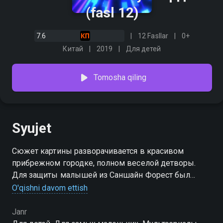
(fasl 12)
7.6
12 Fasllar
0+
Китай
2019
Для детей
Tomosha qiling
Syujet
Сюжет картины разворачивается в красивом
прибрежном городке, полном веселой детворы.
Для защиты малышей из Саншайн Форест был
построен супер-автобус, получивший имя Гордон.
O'qishni davom ettish
Эта невероятная машина способна превратиться в
любой вид транспорта! Гордон всегда готов прийти
Janr
на помощь своим маленьким друзьям!