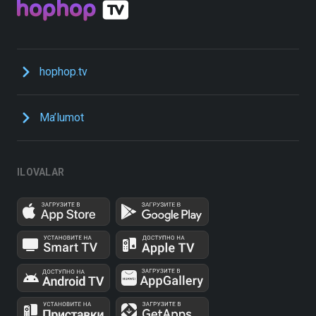
hophop.tv
Ma’lumot
ILOVALAR