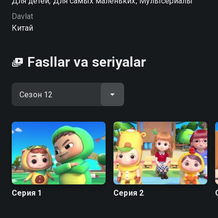
Для детей, Для самых маленьких, Мультсериалы
Davlat
Школьный автобус Гордон serialining 12-faslini
Китай
hophop.tv saytida yuqori HD sifatda mutlaqo bepul
onlayn tomosha qilishingiz mumkin
Fasllar va seriyalar
Серия 1
Серия 2