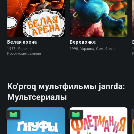
6.2
7.3
Белая арена
Веревочка
1987, Украина,
1990, Украина, Семейные
Короткометражные
Ko'proq мультфильмы janrda:
Мультсериалы