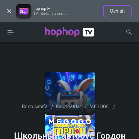
hophop.tv
Ochish
TV, filmlar va seriallar
Bosh sahifa
/
Kinoteatrlar
/
MEGOGO
/
Школьный автобус Гордон