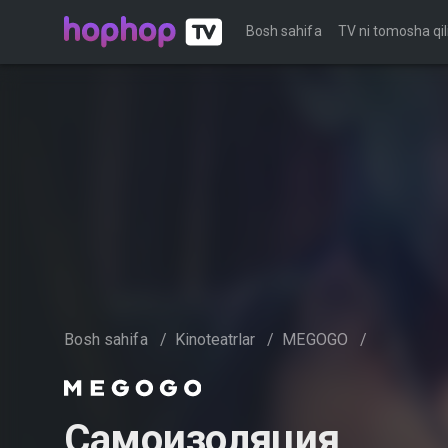
Bosh sahifa
TV ni tomosha qil
Bosh sahifa
/
Kinoteatrlar
/
MEGOGO
/
Самоизоляция