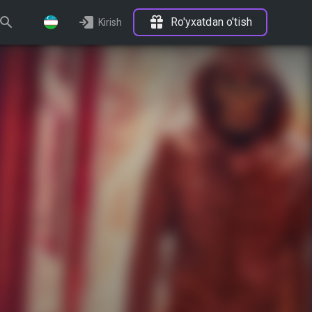
Ro'yxatdan o'tish
Kirish