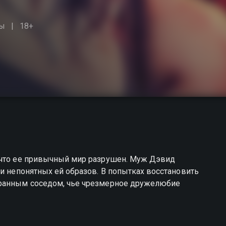
ы
18+
 что ее привычный мир разрушен. Муж Дэвид
ки непонятных ей образов. В попытках восстановить
транным соседом, чье чрезмерное дружелюбие