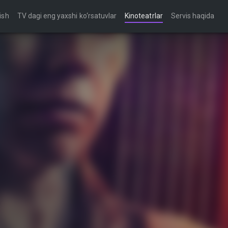
ish
TV dagi eng yaxshi ko‘rsatuvlar
Kinoteatrlar
Servis haqida