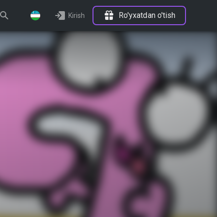
Ro'yxatdan o'tish
Kirish