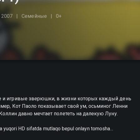
2007
Семейные
0+
е и игривые зверюшки, в жизни которых каждый день
имер, Кот Паоло показывает свой ум, осьминог Ленни
 Коллин давно мечтает полететь на далекую Луну.
a yuqori HD sifatda mutlaqo bepul onlayn tomosha