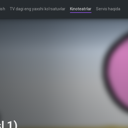
ish
TV dagi eng yaxshi ko‘rsatuvlar
Kinoteatrlar
Servis haqida
l 1)