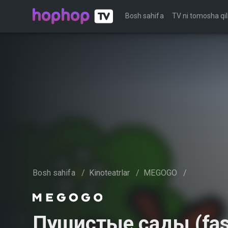
Bosh sahifa
TV ni tomosha qil
Bosh sahifa
/
Kinoteatrlar
/
MEGOGO
/
Пушистые сады (fas