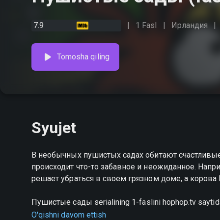
7.9
1 Fasl
Ирландия
Tomosha qiling
Syujet
В необычных пушистых садах обитают счастливы
происходит что-то забавное и неожиданное. Напр
решает убраться в своем грязном доме, а корова
Пушистые сады serialining 1-faslini hophop.tv saytid
qilishingiz mumkin
O'qishni davom ettish