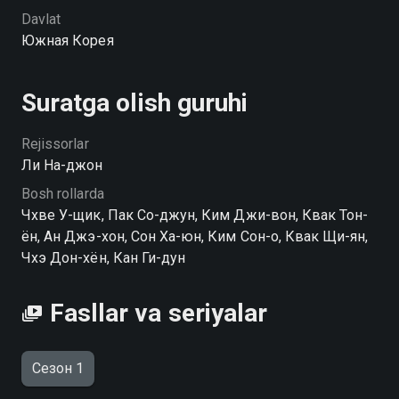
добиться желаемого успеха.
Davlat
Южная Корея
Прорвемся serialining 1-faslini hophop.tv saytida yuqori
HD sifatda mutlaqo bepul onlayn tomosha qilishingiz
mumkin
Suratga olish guruhi
Rejissorlar
Ли На-джон
Bosh rollarda
Чхве У-щик, Пак Со-джун, Ким Джи-вон, Квак Тон-
ён, Ан Джэ-хон, Сон Ха-юн, Ким Сон-о, Квак Щи-ян,
Чхэ Дон-хён, Кан Ги-дун
Fasllar va seriyalar
Сезон 1