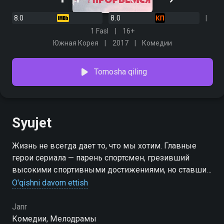
8.0
8.0
1 Fasl
16+
Южная Корея
2017
Комедии
Tomosha qiling
Syujet
Жизнь не всегда дает то, что мы хотим. Главные
герои сериала — парень спортсмен, грезивший
высокими спортивными достижениями, но ставший
всего лишь участником боев без правил, и девушка,
O'qishni davom ettish
мечтавшая о карьере теледиктора, но вынужденная
работать в информационной службе супермаркета.
Janr
Возможно, иногда стоит приложить усилие, чтобы
Комедии, Мелодрамы