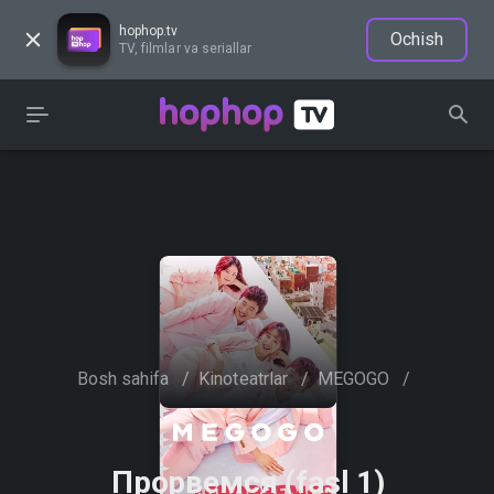
hophop.tv
Ochish
TV, filmlar va seriallar
Bosh sahifa
/
Kinoteatrlar
/
MEGOGO
/
Прорвемся (fasl 1)