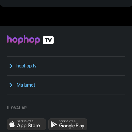
hophop.tv
Ma’lumot
ILOVALAR