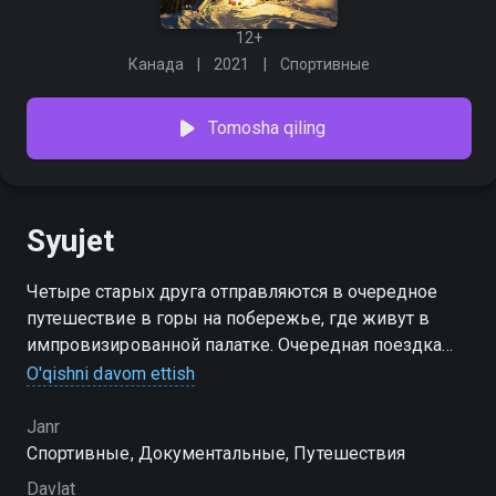
12+
Канада
2021
Спортивные
Tomosha qiling
Syujet
Четыре старых друга отправляются в очередное
путешествие в горы на побережье, где живут в
импровизированной палатке. Очередная поездка
авантюристов рассказывает аудитории о
O'qishni davom ettish
товариществе, удивительных открытиях,
испытаниях и разных триумфах, которые героям
Janr
предстоит пережить.
Спортивные, Документальные, Путешествия
Davlat