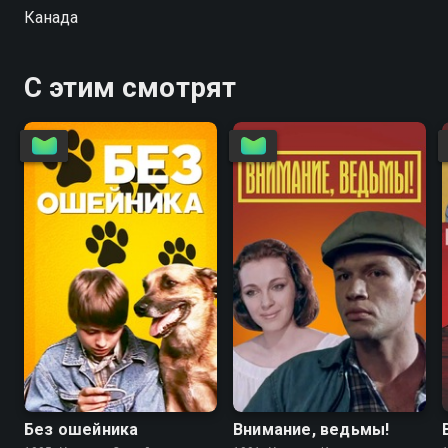
Канада
С этим смотрят
6.7
4.6
5.6
5.6
Без ошейника
Внимание, ведьмы!