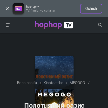
hophop.tv
Ochish
TV, filmlar va seriallar
Bosh sahifa
/
Kinoteatrlar
/
MEGOGO
/
Полотняный оазис