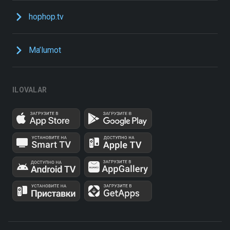
hophop.tv
Ma’lumot
ILOVALAR