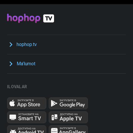
hophop.tv
Ma’lumot
ILOVALAR