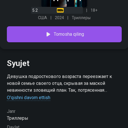
5.2
18+
США
2024
Триллеры
Tomosha qiling
Syujet
Девушка подросткового возраста переезжает к
новой семье своего отца, скрывая за маской
невинности зловещий план. Так, потрясенная
смертью мамы и бабушки, она начинает
O'qishni davom ettish
изощренную игру. Она готова устранить любые
преграды, чтобы сблизиться с папой и достичь
Janr
своей цели.
Триллеры
Davlat