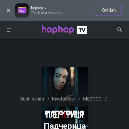
hophop.tv
Ochish
TV, filmlar va seriallar
Bosh sahifa
/
Kinoteatrlar
/
MEGOGO
/
Падчерица