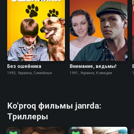
6.7
4.6
5.6
5.6
Без ошейника
Внимание, ведьмы!
1995, Украина, Семейные
1991, Украина, Комедии
Ko'proq фильмы janrda:
Триллеры