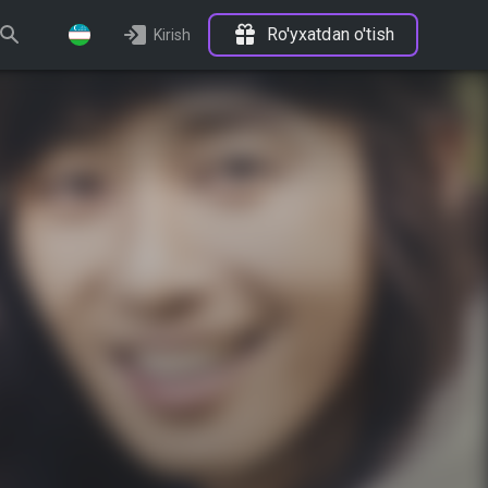
Ro'yxatdan o'tish
Kirish