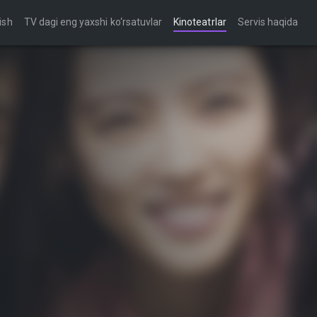
ish
TV dagi eng yaxshi ko‘rsatuvlar
Kinoteatrlar
Servis haqida