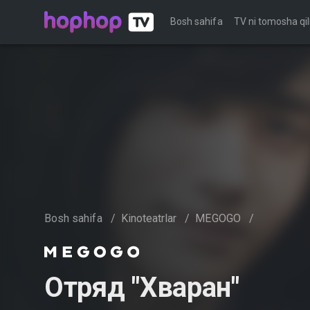
Bosh sahifa
TV ni tomosha qil
Bosh sahifa
/
Kinoteatrlar
/
MEGOGO
/
Отряд "Хваран"