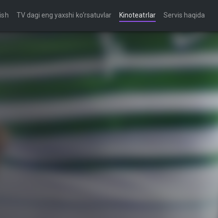
ish
TV dagi eng yaxshi ko‘rsatuvlar
Kinoteatrlar
Servis haqida