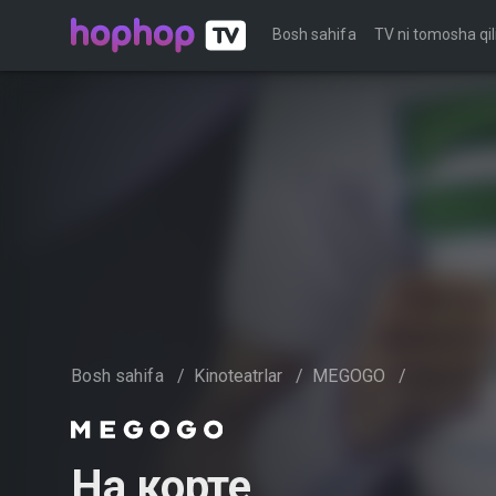
Bosh sahifa
TV ni tomosha qil
Bosh sahifa
/
Kinoteatrlar
/
MEGOGO
/
На корте