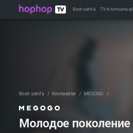
Bosh sahifa
TV ni tomosha qil
Bosh sahifa
/
Kinoteatrlar
/
MEGOGO
/
Молодое поколение