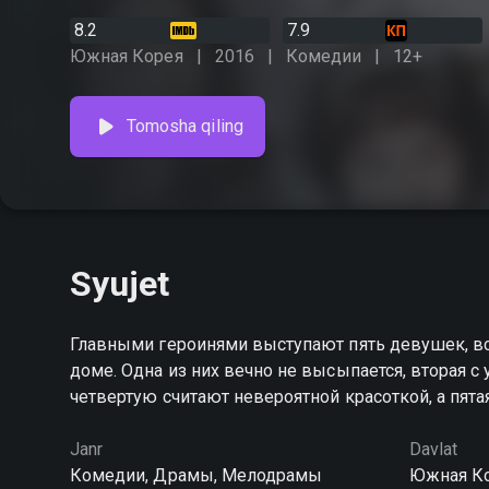
8.2
7.9
Южная Корея
2016
Комедии
12+
Tomosha qiling
Syujet
Главными героинями выступают пять девушек, вс
доме. Одна из них вечно не высыпается, вторая с 
четвертую считают невероят
Janr
Davlat
Комедии, Драмы, Мелодрамы
Южная К