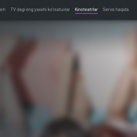
ish
TV dagi eng yaxshi ko‘rsatuvlar
Kinoteatrlar
Servis haqida