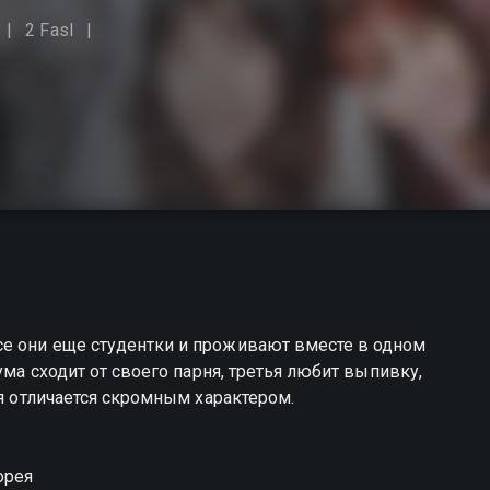
2 Fasl
е они еще студентки и проживают вместе в одном
ума сходит от своего парня, третья любит выпивку,
ной красоткой, а пятая отличается скромным характером.
орея