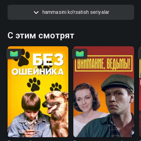
hammasini ko'rsatish seriyalar
С этим смотрят
6.7
4.6
5.6
5.6