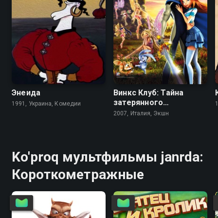
7.9
8.0
4.4
5.8
Энеида
Винкс Клуб: Тайна
затерянного
1991, Украина, Комедии
королевства
2007, Италия, Экшн
Ko'proq мультфильмы janrda:
Короткометражные