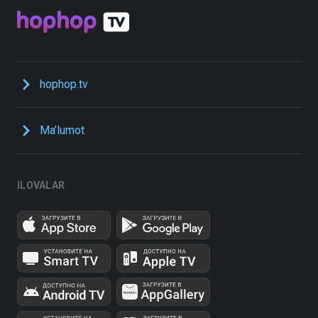
hophop.tv
Ma’lumot
ILOVALAR