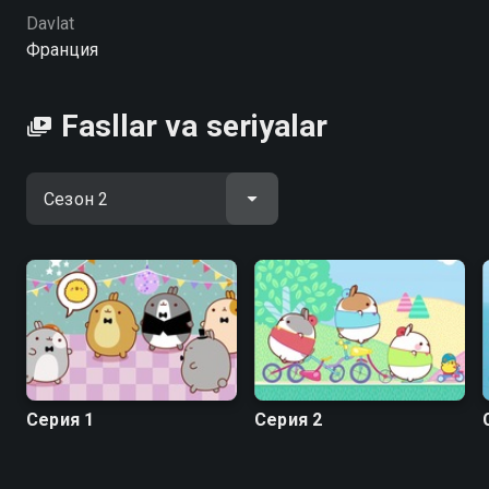
Моланг serialining 2-faslini hophop.tv saytida yuqori HD
Davlat
sifatda mutlaqo bepul onlayn tomosha qilishingiz
Франция
mumkin
Fasllar va seriyalar
Серия 1
Серия 2