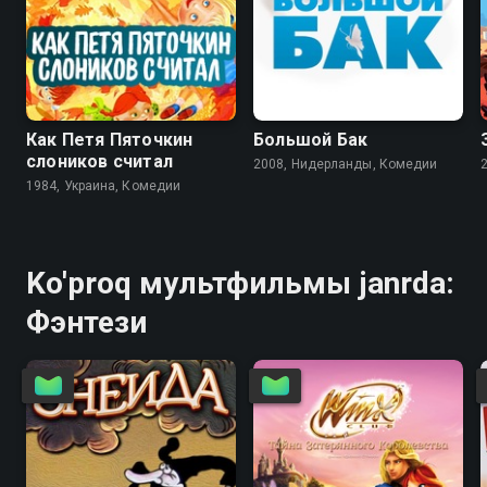
7.8
8.0
6.5
6.4
Как Петя Пяточкин
Большой Бак
слоников считал
2008, Нидерланды, Комедии
1984, Украина, Комедии
Ko'proq мультфильмы janrda:
Фэнтези