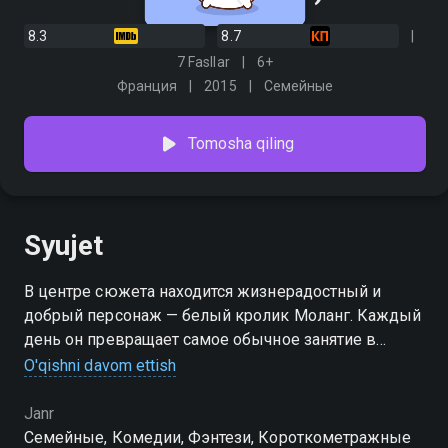
8.3
8.7
7 Fasllar
6+
Франция
2015
Семейные
Tomosha qiling
Syujet
В центре сюжета находится жизнерадостный и
добрый персонаж — белый кролик Моланг. Каждый
день он превращает самое обычное занятие в
целое приключение. А если к нему присоединяется
O'qishni davom ettish
скромный товарищ, цыпленок Пиу-Пиу, то
безудержное веселье льется рекой.
Janr
Семейные, Комедии, Фэнтези, Короткометражные