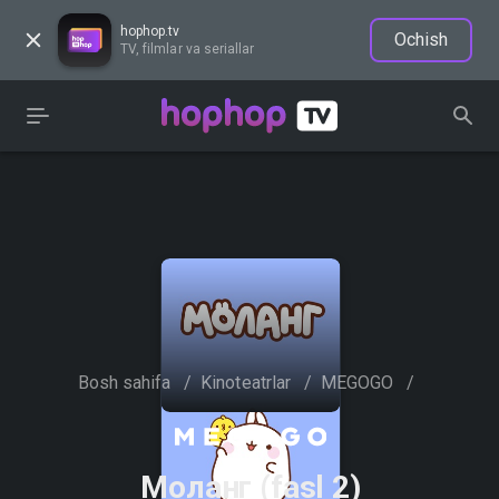
hophop.tv
Ochish
TV, filmlar va seriallar
Bosh sahifa
/
Kinoteatrlar
/
MEGOGO
/
Моланг (fasl 2)