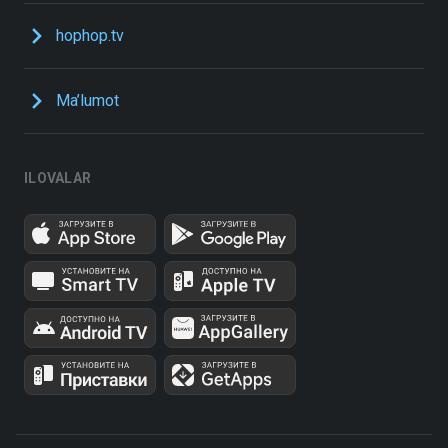
hophop.tv
Ma’lumot
ILOVALAR