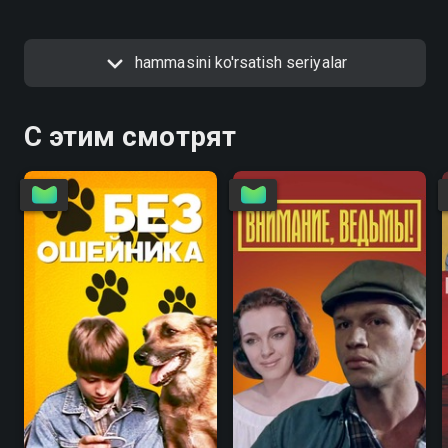
hammasini ko'rsatish seriyalar
С этим смотрят
6.7
4.6
5.6
5.6