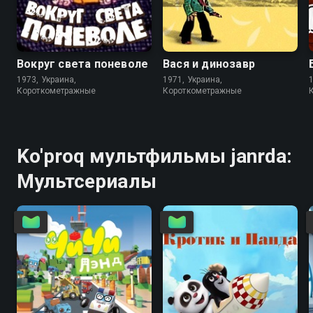
6.1
6.4
4.8
Вокруг света поневоле
Вася и динозавр
1973, Украина,
1971, Украина,
Короткометражные
Короткометражные
Ko'proq мультфильмы janrda:
Мультсериалы