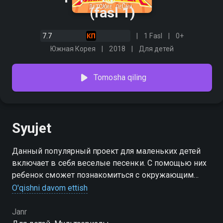
(fasl 1)
7.7
1 Fasl
0+
Южная Корея
2018
Для детей
Tomosha qiling
Syujet
Данный популярный проект для маленьких детей
включает в себя веселые песенки. С помощью них
ребенок сможет познакомиться с окружающим
миром, научится танцевать, правильно чистить зубы,
O'qishni davom ettish
выучит алфавит и цифры, а также познакомится с
различными животными.
Janr