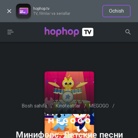
hophop.tv
Ochish
TV, filmlar va seriallar
Bosh sahifa
/
Kinoteatrlar
/
MEGOGO
/
Минифорс. Детские песни