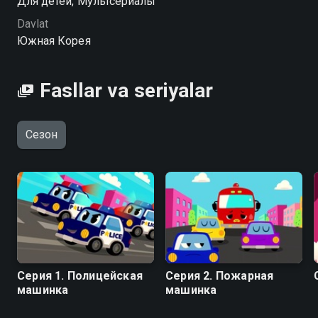
Для детей, Мультсериалы
Минифорс. Детские песни serialining 1-faslini
Davlat
hophop.tv saytida yuqori HD sifatda mutlaqo bepul
Южная Корея
onlayn tomosha qilishingiz mumkin
Fasllar va seriyalar
Сезон
Серия 1. Полицейская
Серия 2. Пожарная
машинка
машинка