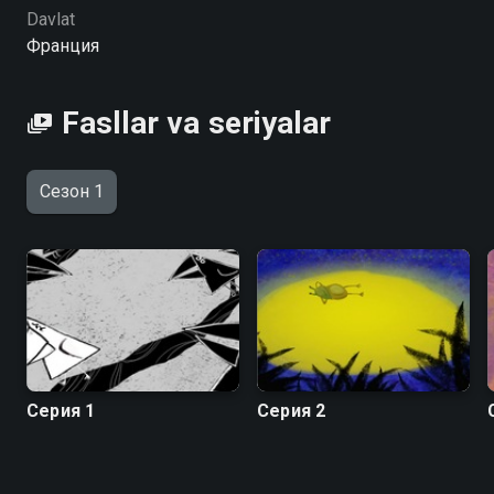
Миг повествует serialining 1-faslini hophop.tv saytida
Davlat
yuqori HD sifatda mutlaqo bepul onlayn tomosha
Франция
qilishingiz mumkin
Fasllar va seriyalar
Сезон 1
Серия 1
Серия 2