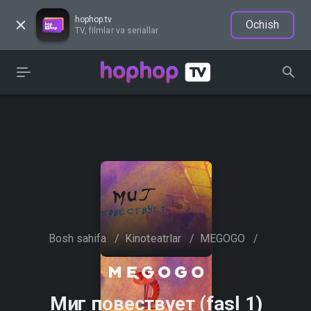
hophop.tv
Ochish
TV, filmlar va seriallar
Bosh sahifa
/
Kinoteatrlar
/
MEGOGO
/
Миг повествует (fasl 1)