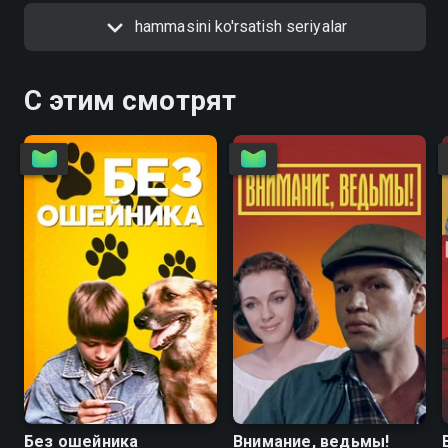
hammasini ko'rsatish seriyalar
С этим смотрят
6.7
4.6
5.6
5.6
Без ошейника
Внимание, ведьмы!