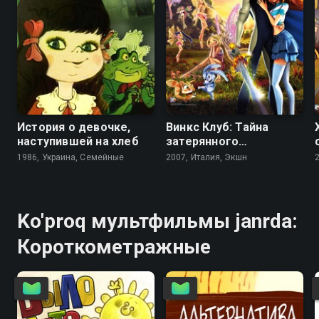
6.9
7.1
4.4
5.8
История о девочке,
Винкс Клуб: Тайна
наступившей на хлеб
затерянного
королевства
1986, Украина, Семейные
2007, Италия, Экшн
Ko'proq мультфильмы janrda:
Короткометражные