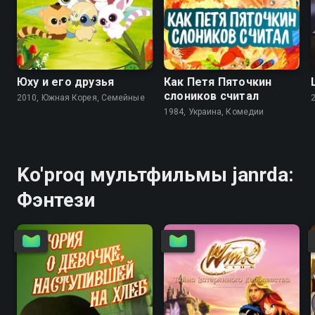
7.0
6.8
7.8
8.0
Юху и его друзья
Как Петя Пяточкин
слоников считал
2010, Южная Корея, Семейные
1984, Украина, Комедии
Ko'proq мультфильмы janrda:
Фэнтези