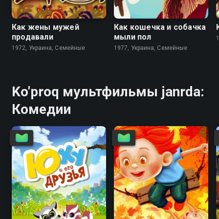
6.8
7.1
6.8
7.3
Как жены мужей
Как кошечка и собачка
продавали
мыли пол
1972, Украина, Семейные
1977, Украина, Семейные
Ko'proq мультфильмы janrda:
Комедии