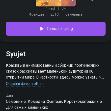
1 Fasl
0+
Франция
2010
Семейные
Tomosha qiling
Syujet
Красивый анимированный сборник поэтичесчких
сказок рассказывает маленькой аудитории об
открытии мира. В частности, здесь можно узнать, что
общего есть у белого и черного медведей. К тому
O'qishni davom ettish
же дети смогут выяснить, заводим ли мы дружбу
только с теми людьми, которые похожи на нас, или
Janr
же всё не так однозначно в этом вопросе.
Семейные, Комедии, Фэнтези, Короткометражные,
Для самых маленьких