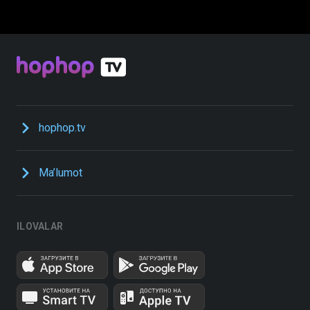
hophop.tv
Ma’lumot
ILOVALAR