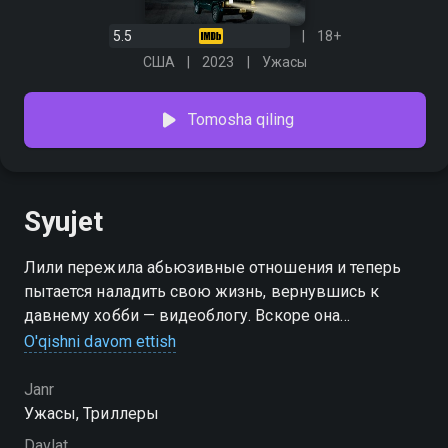
5.5
18+
США
2023
Ужасы
Tomosha qiling
Syujet
Лили пережила абьюзивные отношения и теперь
пытается наладить свою жизнь, вернувшись к
давнему хобби — видеоблогу. Вскоре она
знакомится с очаровательным Томом, который
O'qishni davom ettish
приглашает ее на романтический отдых. Правда,
девушка не знает, что встретила психопата,
Janr
одержимого женскими слезами.
Ужасы, Триллеры
Davlat