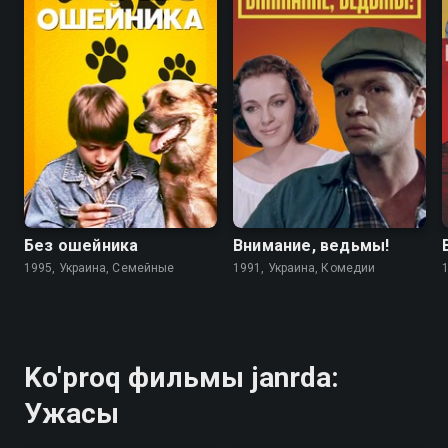
6.7
4.6
5.6
5.6
Без ошейника
Внимание, ведьмы!
1995, Украина, Семейные
1991, Украина, Комедии
Ko'proq фильмы janrda:
Ужасы