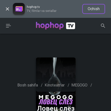
hophop.tv
Ochish
TV, filmlar va seriallar
Bosh sahifa
/
Kinoteatrlar
/
MEGOGO
/
Ловец слёз