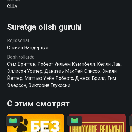
США
Suratga olish guruhi
Rejissorlar
Стивен Вандерпул
Bosh rollarda
Сэм Бриттан, Роберт Уильям Кэмпбелл, Келли Лав,
Эллисон Уолтер, Даниэль МакРей Списсо, Эмили
Йеттер, Мэттью Уэйн Робертс, Джесс Брилл, Тим
Эверсон, Виктория Глухоски
С этим смотрят