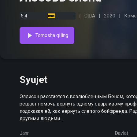
5.4
США
2020
Коме
Tomosha qiling
Syujet
Эллисон расстается с возлюбленным Беном, кото
решает помочь вернуть одному сварливому профе
подсказал ей, как вернуть слепого бойфренда. Ра
другими людьми…
Janr
Davlat