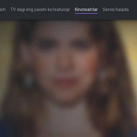
ish
TV dagi eng yaxshi ko‘rsatuvlar
Kinoteatrlar
Servis haqida