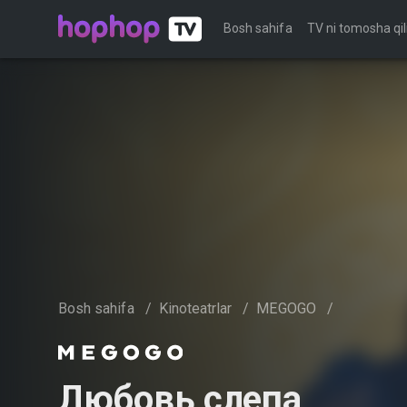
Bosh sahifa
TV ni tomosha qil
Bosh sahifa
/
Kinoteatrlar
/
MEGOGO
/
Любовь слепа