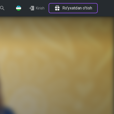
Ro'yxatdan o'tish
Kirish