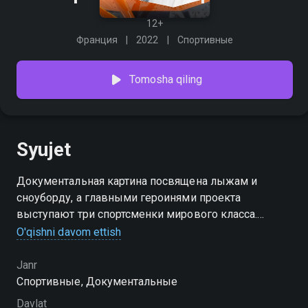
12+
Франция
2022
Спортивные
Tomosha qiling
Syujet
Документальная картина посвящена лыжам и
сноуборду, а главными героинями проекта
выступают три спортсменки мирового класса.
Бейсджампер Джеральдин Фаснахт, сноубордистка
O'qishni davom ettish
Мэрион Харти и лыжница Кристина Лусти
отправляются в Альпы, чтобы покорить ряд
Janr
знаковых трасс и гор, расширяя границы фрирайда.
Спортивные, Документальные
Davlat