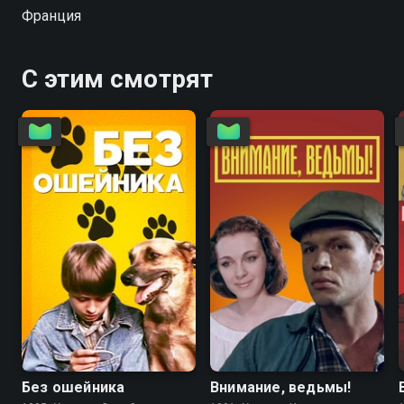
Франция
С этим смотрят
6.7
4.6
5.6
5.6
Без ошейника
Внимание, ведьмы!