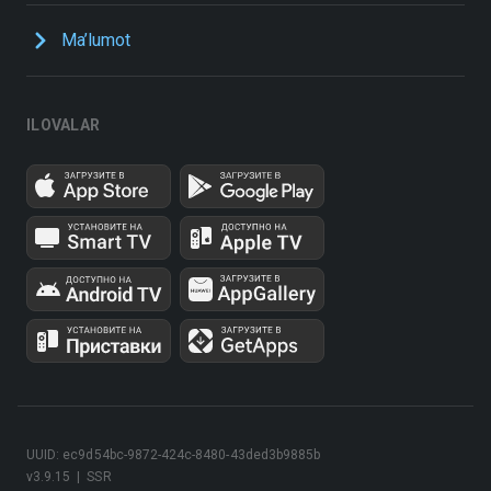
Ma’lumot
ILOVALAR
UUID: ec9d54bc-9872-424c-8480-43ded3b9885b
v3.9.15
|
SSR