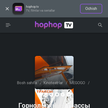
hophop.tv
Ochish
TV, filmlar va seriallar
Bosh sahifa
/
Kinoteatrlar
/
MEGOGO
/
Горнолыжные трассы