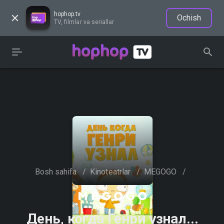
hophop.tv
Ochish
TV, filmlar va seriallar
Bosh sahifa
/
Kinoteatrlar
/
MEGOGO
/
День, когда Генри узнал...