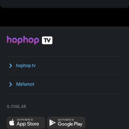
hophop.tv
Ma’lumot
ILOVALAR