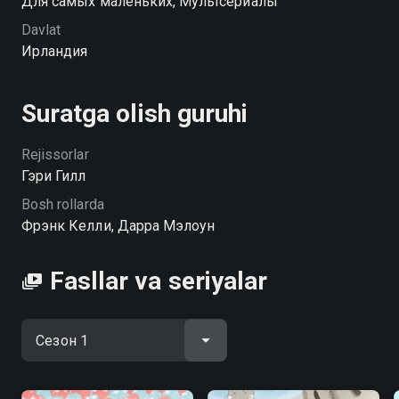
Для самых маленьких, Мультсериалы
Davlat
День, когда Генри узнал... serialining 1-faslini
Ирландия
hophop.tv saytida yuqori HD sifatda mutlaqo bepul
onlayn tomosha qilishingiz mumkin
Suratga olish guruhi
Rejissorlar
Гэри Гилл
Bosh rollarda
Фрэнк Келли, Дарра Мэлоун
Fasllar va seriyalar