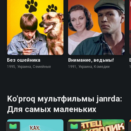
6.7
4.6
5.6
5.6
Без ошейника
Внимание, ведьмы!
1995, Украина, Семейные
1991, Украина, Комедии
Ko'proq мультфильмы janrda:
Для самых маленьких