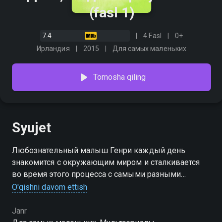
(fasl 1)
7.4
4 Fasl
0+
Ирландия
2015
Для самых маленьких
Tomosha qiling
Syujet
Любознательный малыш Генри каждый день
знакомится с окружающим миром и сталкивается
во время этого процесса с самыми разными
персонажами. Его новые друзья любят общаться и
O'qishni davom ettish
всегда делятся увлекательными и
познавательными историями с остальными
Janr
детишками.