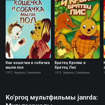
6.8
7.3
6.3
6.8
Как кошечка и собачка
Братец Кролик и
мыли пол
братец Лис
1977, Украина, Семейные
1972, Украина, Семейные
Ko'proq мультфильмы janrda: