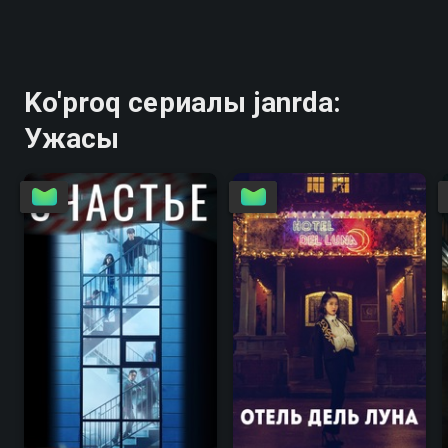
Ko'proq сериалы janrda:
Ужасы
8.2
7.7
8.2
8.1