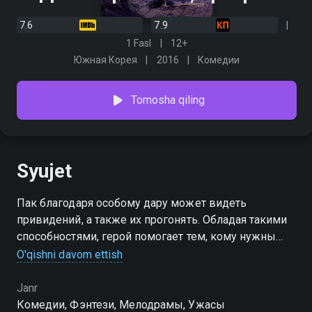
7.6
7.9
1 Fasl
12+
Южная Корея
2016
Комедии
Tomosha qiling
Syujet
Пак благодаря особому дару может видеть
привидений, а также их прогонять. Обладая такими
способностями, герой помогает тем, кому нужны
услуги экзорциста. Как-то раз мужчина сталкивается
O'qishni davom ettish
с духом школьницы, но во время ритуала изгнания
он случайно ее целует, что вызывает целый фонтан
Janr
искр...
Комедии, Фэнтези, Мелодрамы, Ужасы