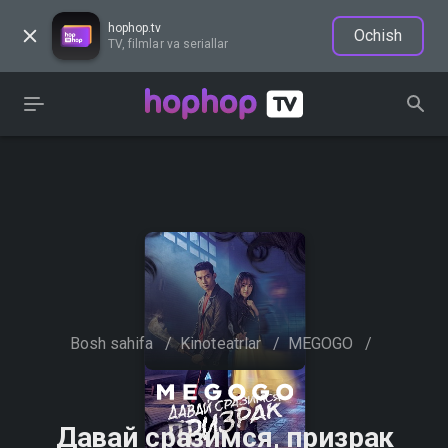
hophop.tv
Ochish
TV, filmlar va seriallar
Bosh sahifa
/
Kinoteatrlar
/
MEGOGO
/
Давай сразимся, призрак