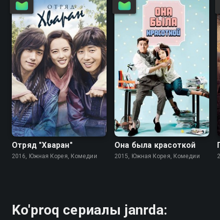
8.5
8.0
7.8
7.5
Отряд "Хваран"
Она была красоткой
2016, Южная Корея, Комедии
2015, Южная Корея, Комедии
Ko'proq сериалы janrda: