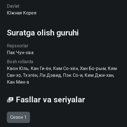
Davlat
Южная Корея
Suratga olish guruhi
Rejissorlar
Пак Чун-хва
Bosh rollarda
Квон Юль, Кан Ги-ён, Ким Со-хён, Хан Бо-рым, Ким
Сан-хо, Тхэгён, Ли Дэвид, Пэк Со-и, Ким Джи-хан,
Кан Мин-а
Fasllar va seriyalar
Сезон 1