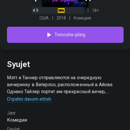
4.9
18+
США
2018
Комедии
Tomosha qiling
Syujet
Мэтт и Таннер отправляются на очередную
вечеринку в Ватерлоо, расположенный в Айове.
Однако Тайлер портит им прекрасный вечер,
совершив прилюдно одну глупую выходку, которая
O'qishni davom ettish
заставила братьев смущаться. В итоге герои решают
продолжить свое ночное приключение в соседнем
Janr
городе – в Сидар-Фоллс.
Комедии
Davlat