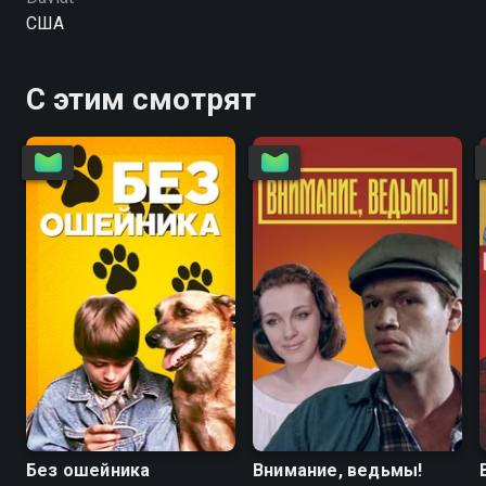
США
С этим смотрят
6.7
4.6
5.6
5.6
Без ошейника
Внимание, ведьмы!