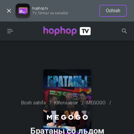
hophop.tv
Ochish
TV, filmlar va seriallar
Bosh sahifa
/
Kinoteatrlar
/
MEGOGO
/
Братаны со льдом