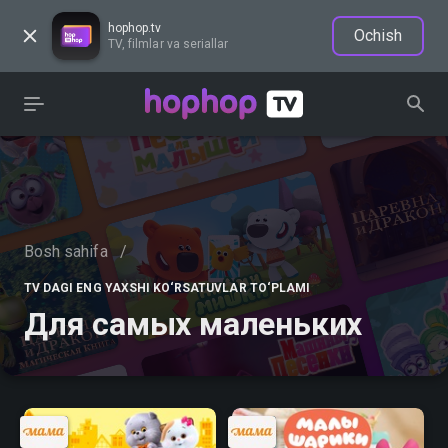
hophop.tv
Ochish
TV, filmlar va seriallar
Bosh sahifa
/
TV DAGI ENG YAXSHI KO‘RSATUVLAR TO‘PLAMI
Для самых маленьких