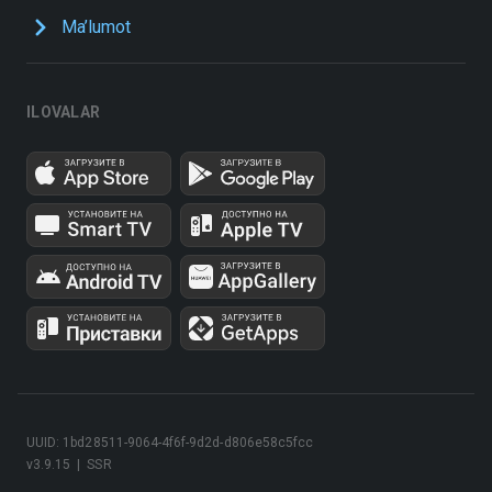
Ma’lumot
ILOVALAR
UUID: 1bd28511-9064-4f6f-9d2d-d806e58c5fcc
v3.9.15
|
SSR