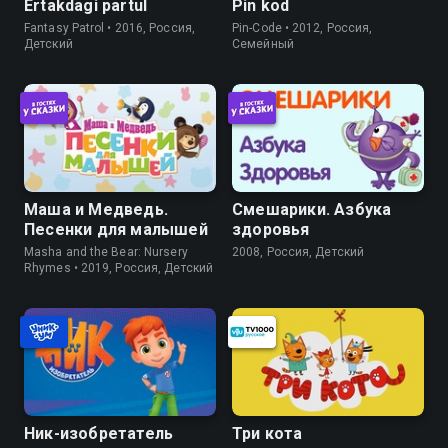
Ertakdagi partul
Pin kod
Fantasy Patrol • 2016, Россия,
Pin-Code • 2012, Россия,
Детский
Семейный
Маша и Медведь.
Смешарики. Азбука
Песенки для малышей
здоровья
Masha and the Bear: Nursery
2008, Россия, Детский
Rhymes • 2019, Россия, Детский
Ник-изобретатель
Три кота