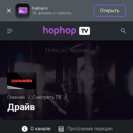
hophop.tv
Открыть
ТВ, фильмы и сериалы
Главная
/
Смотреть ТВ
/
Драйв
Смотреть
О канале
Программа передач