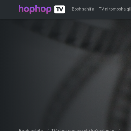
Bosh sahifa
TV ni tomosha qil
Bosh sahifa
/
TV dagi eng yaxshi ko‘rsatuvlar
/