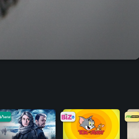
6.3
8.8
8.8
9.3