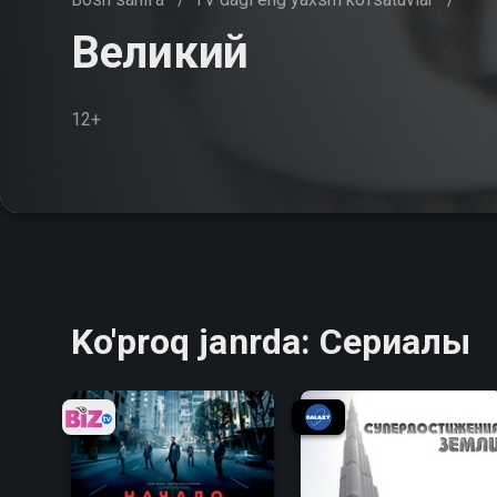
Великий
12+
Ko'proq janrda: Сериалы
8.7
8.8
8.7