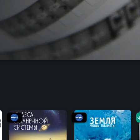
8.5
8.8
8.5
8.8