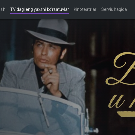
ish
TV dagi eng yaxshi ko‘rsatuvlar
Kinoteatrlar
Servis haqida