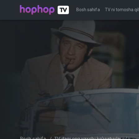
Bosh sahifa
TV ni tomosha qil
Bosh sahifa
/
TV dagi eng yaxshi ko‘rsatuvlar
/