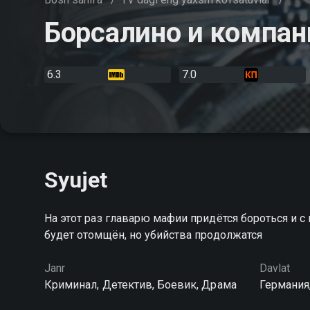
Борсалино и компан
6.3
7.0
Syujet
На этот раз главарю мафии придётся бороться и с
будет отомщён, но убийства продолжатся
Janr
Davlat
Криминал, Детектив, Боевик, Драма
Германия