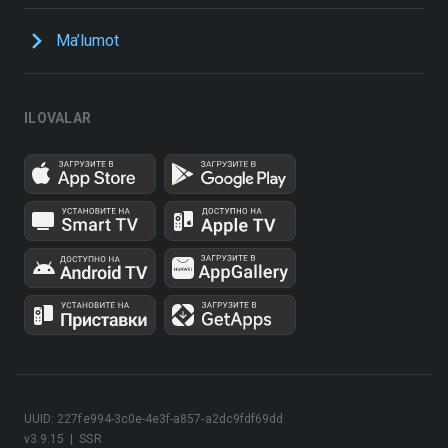
Ma’lumot
ILOVALAR
UUID: 227fe994-3c0e-4e3f-a857-a2dc9fdf69dd
v3.9.15
|
SSR