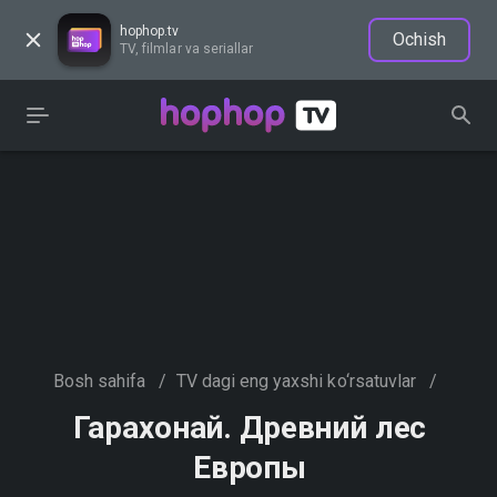
hophop.tv
Ochish
TV, filmlar va seriallar
Bosh sahifa
/
TV dagi eng yaxshi ko‘rsatuvlar
/
Гарахонай. Древний лес
Европы