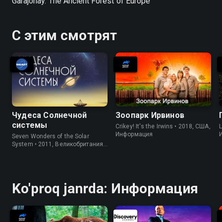
Garajonay. The Ancient Forest of Europe
С этим смотрят
Чудеса Солнечной
Зоопарк Ирвинов
системы
Crikey! It's the Irwins • 2018, США,
L
Информация
Seven Wonders of the Solar
System • 2011, Великобритания,
Информация
Ko'proq janrda: Информация