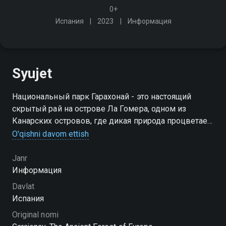
0+
Испания
2023
Информация
Syujet
Национальный парк Гарахонай - это настоящий
скрытый рай на острове Ла Гомера, одном из
Канарских островов, где дикая природа процветает
без вмешательства человека. Этот древний лес
O'qishni davom ettish
является свидетельством адаптации и стойкости в
меняющемся мире
Janr
Информация
Davlat
Испания
Original nomi