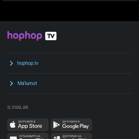
hophop.tv
Ma’lumot
ILOVALAR