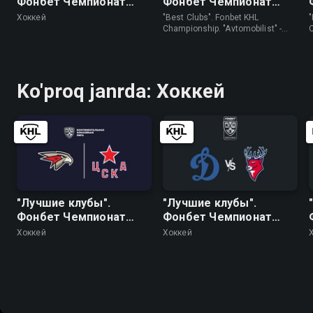
Фонбет Чемпионат
Фонбет Чемпионат
КХЛ. "Авангард" - ЦСКА
КХЛ. "Автомобилист" -
Хоккей
"Best Clubs". Fonbet KHL
"
"Трактор"
Championship. "Avtomobilist" -
"Traktor" • Хоккей
(
Ko'proq janrda: Хоккей
"Лучшие клубы".
"Лучшие клубы".
Фонбет Чемпионат
Фонбет Чемпионат
КХЛ. "Авангард" - ЦСКА
КХЛ. "Динамо"
Хоккей
Хоккей
(Москва) - "Торпедо"