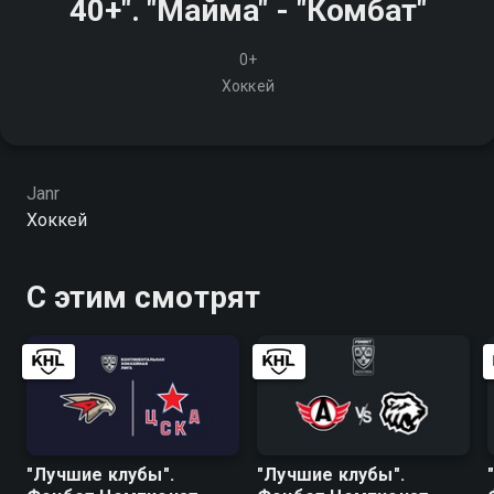
40+". "Майма" - "Комбат"
0+
Хоккей
Janr
Хоккей
С этим смотрят
"Лучшие клубы".
"Лучшие клубы".