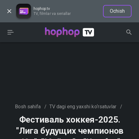
hophop.tv
Ochish
TV, filmlar va seriallar
Bosh sahifa
/
TV dagi eng yaxshi ko‘rsatuvlar
/
Фестиваль хоккея-2025.
"Лига будущих чемпионов